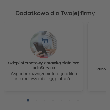
Dodatkowo dla Twojej firmy
Sklep internetowy z bramką płatniczą
od eService
Zamów t
Wygodne rozwiązanie łączące sklep
internetowy i obsługę płatności
Pozycja numer 1
Pozycja numer 2
Pozycja numer 3
Pozycja numer 4
Pozycja numer 5
Pozycja numer 6
Pozycja numer 7