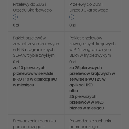
Przelewy do ZUS i
Przelewy do ZUS i
Urzędu Skarbowego
Urzędu Skarbowego
0 zł
0 zł
Pakiet przelewów
Pakiet przelewów
zewnętrznych krajowych
zewnętrznych krajowych
w PLN i zagranicznych
w PLN i zagranicznych
SEPA w trybie zwykłym
SEPA w trybie zwykłym
0 zł
0 zł
za 10 pierwszych
za 25 pierwszych
przelewów w serwisie
przelewów krajowych w
iPKO i 10 w aplikacji IKO
serwisie iPKO i 25 w
w miesiącu
aplikacji IKO
albo
25 pierwszych
przelewów w iPKO
biznes w miesiącu
Prowadzenie rachunku
Prowadzenie rachunku
pomocniczego –
pomocniczego –