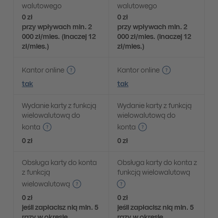
walutowego
walutowego
0 zł
0 zł
przy wpływach min. 2
przy wpływach min. 2
000 zł/mies. (inaczej 12
000 zł/mies. (inaczej 12
zł/mies.)
zł/mies.)
Kantor online
Kantor online
tak
tak
Wydanie karty z funkcją
Wydanie karty z funkcją
wielowalutową do
wielowalutową do
konta
konta
0 zł
0 zł
Obsługa karty do konta
Obsługa karty do konta z
z funkcją
funkcją wielowalutową
wielowalutową
0 zł
0 zł
jeśli zapłacisz nią min. 5
jeśli zapłacisz nią min. 5
razy w okresie
razy w okresie