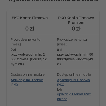
PKO Konto Firmowe
PKO Konto Firmowe
Premium
0 zł
0 zł
Prowadzenie konta
Prowadzenie konta
(mies.)
(mies.)
0 zł
0 zł
przy wpływach min. 2
przy wpływach min. 50
000 zł/mies. (inaczej 12
000 zł/mies. (inaczej 49
zł/mies.)
zł)
Dostęp online i mobile
Dostęp online i mobile
Aplikacja IKO i serwis
Aplikacja IKO i serwis
iPKO
iPKO
lub
aplikacja i serwis iPKO
biznes