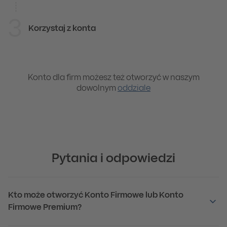
3
Korzystaj z konta
1
Nie jestem klientem
Konto dla firm możesz też otworzyć w naszym
Złóż wniosek
dowolnym
oddziale
Wypełnisz go na naszej stronie
Otwórz konto
Pytania i odpowiedzi
2
Podpisz umowę
Potwierdź swoją tożsamość online – możesz to zrobi
Kto może otworzyć Konto Firmowe lub Konto
Firmowe Premium?
3
Korzystaj z konta