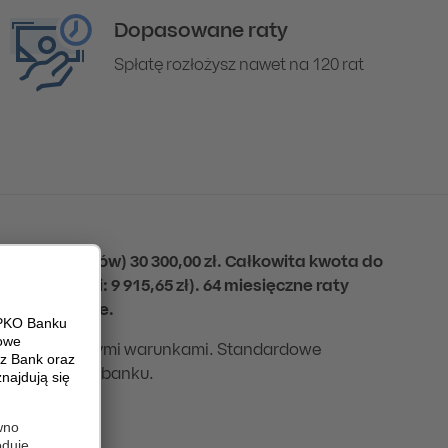
Dopasowane raty
Spłatę rozłożysz nawet na 120 rat
nych kosztów) 30 300,00 zł. Całkowita kwota do
0 zł, odsetki: 9 915,65 zł). 64 miesięczne raty
ym przykładzie.
ozycje z podobnymi warunkami. Standardowe
sz na stronie banku.