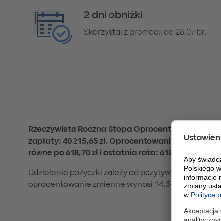
2 dni obniżki
Skorzystaj z promocji do 26.07 br.
Rzeczywista Roczna Stopa Oprocentowania (RRSO)
zapłaty: 40 215,65 zł. Oprocentowanie stałe: 10,85%.
równe po 618,70 zł i ostatnia rata: 618,85 zł. Kal
Udzielenie pożyczki zależy od pozytywnej oceny z
oprocentowanie zmienne wynosi 14,50%. Szczegóły n