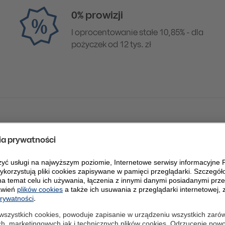
0% prowizji
I oprocentowanie stałe 10,85% - dla
pożyczek od 12 tys. zł
 wynosi 11,42%. Całkowita kwota kredytu (bez kredytowa
 Całkowity koszt kredytu: 9 915,65 zł (w tym: prowizja: 0,0
kulację przeprowadziliśmy 29.04.2026 r. na reprezentatywn
dolności kredytowej. W przyszłości mogą pojawić się prop
a temat pożyczki, w tym opłaty i oprocentowanie znajdzie