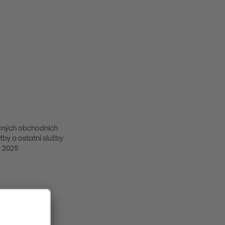
ných obchodních
tby a ostatní služby
a 2025