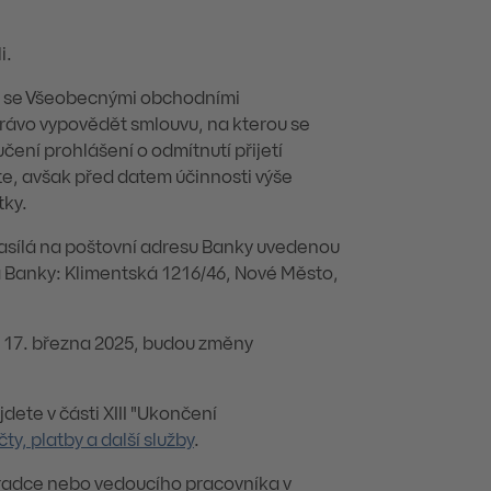
i.
du se Všeobecnými obchodními
právo vypovědět smlouvu, na kterou se
učení prohlášení o odmítnutí přijetí
te, avšak před datem účinnosti výše
tky.
zasílá na poštovní adresu Banky uvedenou
la Banky: Klimentská 1216/46, Nové Město,
 17. března 2025, budou změny
dete v části XIII "Ukončení
, platby a další služby
.
oradce nebo vedoucího pracovníka v