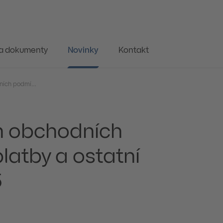
 a dokumenty
Novinky
Kontakt
Změna Všeobecných obchodních podmínek pro účty, platby a ostatní služby od 17.03.2025
 obchodních
latby a ostatní
5