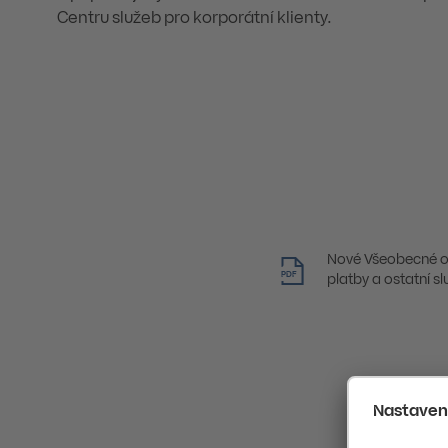
Centru služeb pro korporátní klienty.
Nové Všeobecné o
PDF
platby a ostatní s