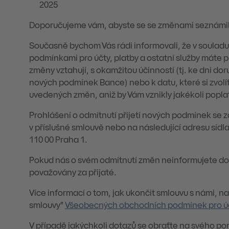
2025
Doporučujeme vám, abyste se se změnami seznámil
Současně bychom Vás rádi informovali, že v soula
podmínkami pro účty, platby a ostatní služby máte 
změny vztahují, s okamžitou účinností (tj. ke dni dor
nových podmínek Bance) nebo k datu, které si zvolí
uvedených změn, aniž by Vám vznikly jakékoli popla
Prohlášení o odmítnutí přijetí nových podmínek se 
v příslušné smlouvě nebo na následující adresu síd
110 00 Praha 1.
Pokud nás o svém odmítnutí změn neinformujete do
považovány za přijaté.
Více informací o tom, jak ukončit smlouvu s námi, naj
smlouvy"
Všeobecných obchodních podmínek pro účty
V případě jakýchkoli dotazů se obraťte na svého p