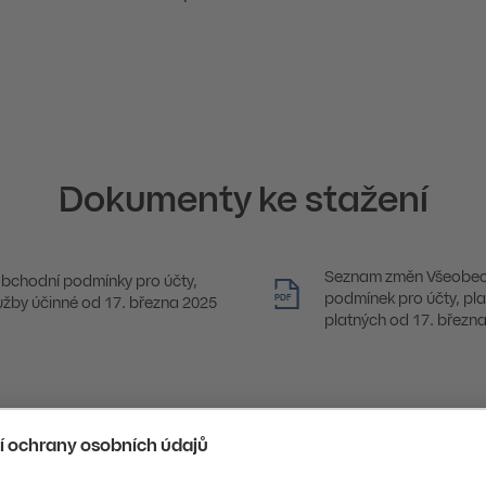
Dokumenty ke stažení
Seznam změn Všeobec
bchodní podmínky pro účty,
podmínek pro účty, pla
PDF
lužby účinné od 17. března 2025
platných od 17. březn
Předchozí
Wróć do listy
Další