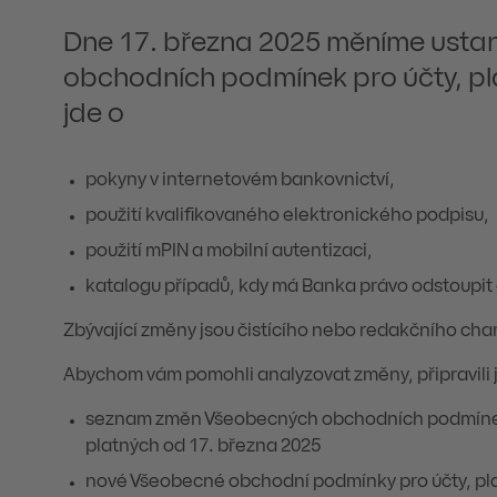
Dne 17. března 2025 měníme usta
obchodních podmínek pro účty, pla
jde o
pokyny v internetovém bankovnictví,
použití kvalifikovaného elektronického podpisu,
použití mPIN a mobilní autentizaci,
katalogu případů, kdy má Banka právo odstoupit 
Zbývající změny jsou čistícího nebo redakčního cha
Abychom vám pomohli analyzovat změny, připravili 
seznam změn Všeobecných obchodních podmínek p
platných od 17. března 2025
nové Všeobecné obchodní podmínky pro účty, plat