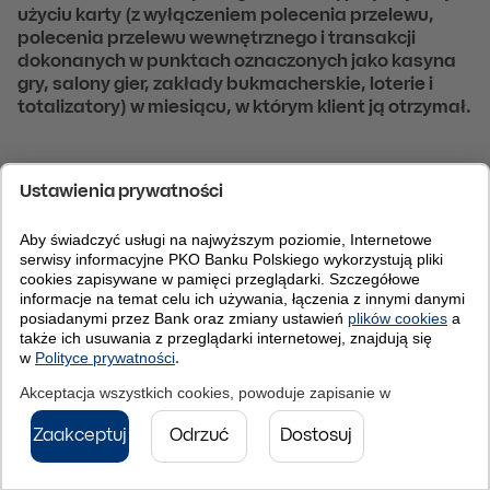
użyciu karty (z wyłączeniem polecenia przelewu,
polecenia przelewu wewnętrznego i transakcji
dokonanych w punktach oznaczonych jako kasyna
gry, salony gier, zakłady bukmacherskie, loterie i
totalizatory) w miesiącu, w którym klient ją otrzymał.
IBAN Kod BIC (Swift): BPKOPLPW
© 2026 PKO Bank Polski
Do góry