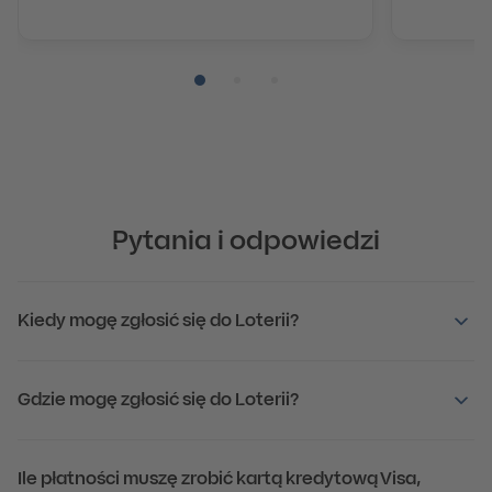
Pozycja numer 1
Pozycja numer 2
Pozycja numer 3
Pytania i odpowiedzi
Kiedy mogę zgłosić się do Loterii?
Gdzie mogę zgłosić się do Loterii?
Ile płatności muszę zrobić kartą kredytową Visa,