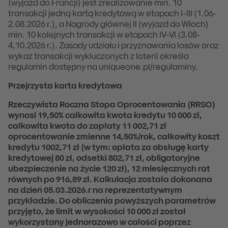
(wyjazd do Francji) jest zrealizowanie min. 10
transakcji jedną kartą kredytową w etapach I-III (1.06-
2.08.2026 r.), a Nagrody głównej II (wyjazd do Włoch)
min. 10 kolejnych transakcji w etapach IV-VI (3.08-
4.10.2026 r.). Zasady udziału i przyznawania losów oraz
wykaz transakcji wykluczonych z loterii określa
regulamin dostępny na uniqueone.pl/regulaminy.
Przejrzysta karta kredytowa
Rzeczywista Roczna Stopa Oprocentowania (RRSO)
wynosi 19,50% całkowita kwota kredytu 10 000 zł,
całkowita kwota do zapłaty 11 002,71 zł
oprocentowanie zmienne 14,50%/rok, całkowity koszt
kredytu 1002,71 zł (w tym: opłata za obsługę karty
kredytowej 80 zł, odsetki 802,71 zł, obligatoryjne
ubezpieczenie na życie 120 zł), 12 miesięcznych rat
równych po 916,89 zł. Kalkulacja została dokonana
na dzień 05.03.2026.r na reprezentatywnym
przykładzie. Do obliczenia powyższych parametrów
przyjęto, że limit w wysokości 10 000 zł został
wykorzystany jednorazowo w całości poprzez