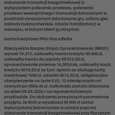
dokonanie transakcji bezgotówkowej (z
wyłączeniem polecenia przelewu, polecenia
przelewu wewnętrznego i transakcji dokonanych w
punktach oznaczonych jako kasyna gry, salony gier,
zakłady bukmacherskie, loterie i totalizatory) w
miesiącu, w którym klient ją otrzymał.
Karta kredytowa PKO Visa Infinite
Rzeczywista Roczna Stopa Oprocentowania (RRSO)
wynosi 19,31%, całkowita kwota kredytu 50 000 zł,
całkowita kwota do zapłaty 55 013,53 zł,
oprocentowanie zmienne 14,50%/rok, całkowity koszt
kredytu 5013,53 zł (w tym: opłata za obsługę karty
kredytowej 1000 zł, odsetki 4013,53 zł, obligatoryjne
ubezpieczenie na życie 0 zł), 12 miesięcznych rat
równych po 4584,46 zł. Kalkulacja została dokonana
na dzień 05.03.2026.r na reprezentatywnym
przykładzie. Do obliczenia powyższych parametrów
przyjęto, że limit w wysokości 50 000 zł został
wykorzystany jednorazowo w całości poprzez
dokonanie transakcji bezgotówkowej przy fizycznym