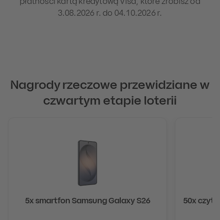
płatności kartą kredytową Visa, które zrobisz od
3.08.2026 r. do 04.10.2026 r.
Nagrody rzeczowe przewidziane w
czwartym etapie loterii
5x smartfon Samsung Galaxy S26
50x czytn