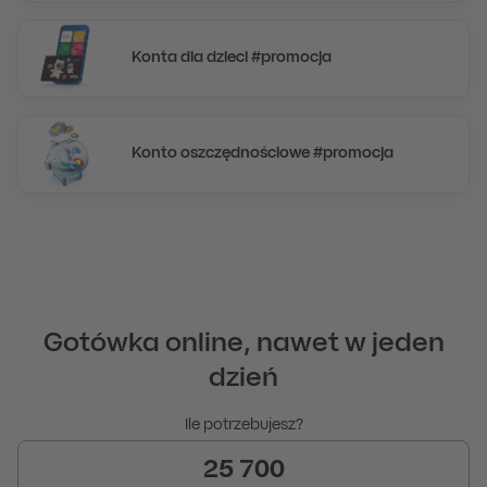
Konta dla dzieci #promocja
Konto oszczędnościowe #promocja
Gotówka online, nawet w jeden
dzień
Ile potrzebujesz?
Wprowadź dane dotyczące pożyczki
Wprowadź wartość
z zakresu od 15000 do 50000
.