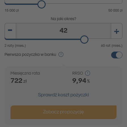
15 000 zł
50 000 zł
Na jaki okres?
Wprowadź wartość
z zakresu od 2 do 60
.
-
+
2 raty (mies.)
60 rat (mies.)
Pierwsza pożyczka w banku
Miesięczna rata
RRSO
722
9,94
zł
%
Wyniki na podstawie wprowadzonych danych. Zmiana 
Sprawdź koszt pożyczki
Miesięczna rata
722
zł
RRSO
9,94
%
Zobacz propozycję