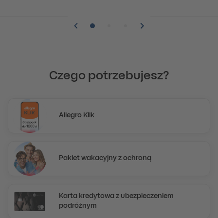
Pozycja numer 1
Pozycja numer 2
Pozycja numer 3
Czego potrzebujesz?
Allegro Klik
Pakiet wakacyjny z ochroną
Karta kredytowa z ubezpieczeniem
podróżnym