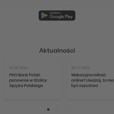
Aktualności
02.08.2026
30.07.2026
PKO Bank Polski
Wakacyjna miłość
ponownie w Stolicy
online? Uważaj, to m
Języka Polskiego
być oszustwo
Pozycja numer 1
Pozycja numer 2
Pozycja numer 3