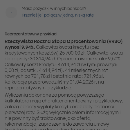
Masz pożyczki w innych bankach?
Przenieś je i połącz w jedną, niską ratę
Reprezentatywny przykład
Rzeczywista Roczna Stopa Oprocentowania (RRSO)
wynosi 9,94%.
Całkowita kwota kredytu (bez
kredytowanych kosztów) 25 700,00 zł. Całkowita kwota
do zapłaty: 30 314,94 zł. Oprocentowanie stałe: 9,50%.
Całkowity koszt kredytu: 4 614,94 zł (w tym: prowizja:
0,00 zł, odsetki: 4 614,94 zł). 41 miesięcznych rat
równych po 721,78 zł i ostatnia rata: 721,96 zł.
Kalkulację przeprowadziliśmy 01.04.2026 r. na
reprezentatywnym przykładzie.
Wyliczenia dokonane za pomocą powyższego
kalkulatora mają charakter orientacyjny i przykładowy,
zależą od daty wypłaty kredytu oraz daty płatności
pierwszej raty. Służą wyłącznie celom informacyjnym i
nie powinny być traktowane jako oferta,
rekomendacja, zaproszenie do zawarcia umowy