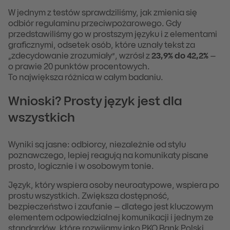
W jednym z testów sprawdziliśmy, jak zmienia się
odbiór regulaminu przeciwpożarowego. Gdy
przedstawiliśmy go w prostszym języku i z elementami
graficznymi, odsetek osób, które uznały tekst za
„zdecydowanie zrozumiały”, wzrósł z
23,9% do 42,2%
–
o prawie 20 punktów procentowych.
To największa różnica w całym badaniu.
Wnioski? Prosty język jest dla
wszystkich
Wyniki są jasne: odbiorcy, niezależnie od stylu
poznawczego, lepiej reagują na komunikaty pisane
prosto, logicznie i w osobowym tonie.
Język, który wspiera osoby neuroatypowe, wspiera po
prostu wszystkich. Zwiększa dostępność,
bezpieczeństwo i zaufanie – dlatego jest kluczowym
elementem odpowiedzialnej komunikacji i jednym ze
standardów, które rozwijamy jako PKO Bank Polski.