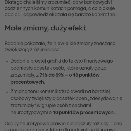
Dlatego chcieliśmy zrozumieć, co w bankowych i
codziennych komunikatach pomaga, a co blokuje
odbiór. I odpowiedź okazała się bardzo konkretna.
Małe zmiany, duży efekt
Badanie pokazało, że niewielkie zmiany znacząco
zwiększają zrozumiałość:
Dodanie prostej grafiki do tekstu finansowego
podniosło odsetek osób, które uznały go za
zrozumiały, z
71% do 89%
– o
18 punktów
procentowych
.
Zmiana tonu komunikatu o awarii na bardziej
osobowy zwiększyła odsetek ocen „zdecydowanie
zrozumiały” w grupie osób z cechami
neuroatypowymi o
10 punktów procentowych.
Osoby neurotypowe prawie nie odczuły różnicy – a to
oznacza, że zmiany, które dla jednych są kluczowe,