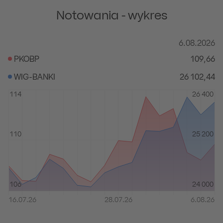
Notowania - wykres
6.08.2026
Chart
PKOBP
109,66
Chart with 2 data series.
WIG-BANKI
26 102,44
The chart has 1 X axis displaying Oś X, przedstaw
The chart has 2 Y axes displaying Oś Y, przedsta
114
26 400
110
25 200
106
24 000
16.07.26
28.07.26
6.08.26
End of interactive chart.