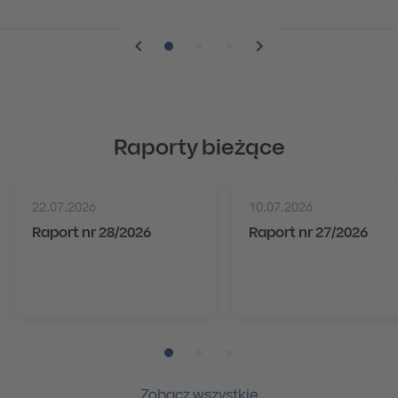
Pozycja numer 1
Pozycja numer 2
Pozycja numer 3
Raporty bieżące
22.07.2026
10.07.2026
Raport nr 28/2026
Raport nr 27/2026
Pozycja numer 1
Pozycja numer 2
Pozycja numer 3
Zobacz wszystkie