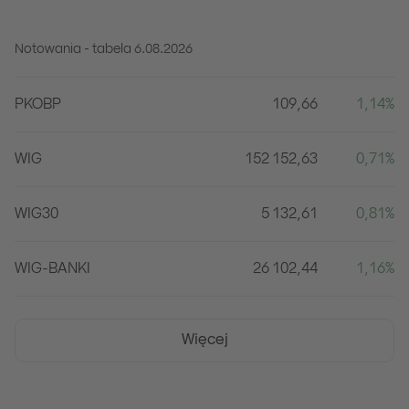
Notowania - tabela
6.08.2026
Tabela przedstawiająca notowania.
PKOBP
109,66
1,14
%
Nazwa
Wartość
Zmiana
WIG
152 152,63
0,71
%
WIG30
5 132,61
0,81
%
WIG-BANKI
26 102,44
1,16
%
Więcej