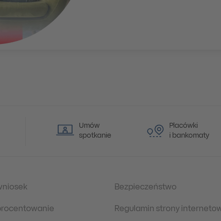
Umów
Placówki
spotkanie
i bankomaty
wniosek
Bezpieczeństwo
oprocentowanie
Regulamin strony interneto