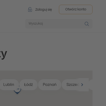
Otwórz konto
Zaloguj się
Wyszukaj
ty
Lublin
Łódź
Poznań
Szczecin
Warsz