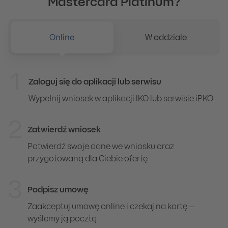
Mastercard Platinum?
Online
W oddziale
1
Zaloguj się do aplikacji lub serwisu
Online
Wypełnij wniosek w aplikacji IKO lub serwisie iPKO
2
Zatwierdź wniosek
Potwierdź swoje dane we wniosku oraz
przygotowaną dla Ciebie ofertę
3
Podpisz umowę
Zaakceptuj umowę online i czekaj na kartę –
wyślemy ją pocztą