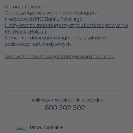
Oprocentowanie
Opłaty związane z wydaniem i obsługą kart
kredytowych PKO Banku Polskiego
Limity oraz zakres usług przy użyciu kart kredytowych w
PKO Banku Polskim
Komunikat dotyczący usługi spłaty ratalnej dla
posiadaczy kart kredytowych
Sprawdź nasze zasady rozpatrywania reklamacji
Infolinia 24h na dobę, 7 dni w tygodniu
800 302 302
Umów spotkanie