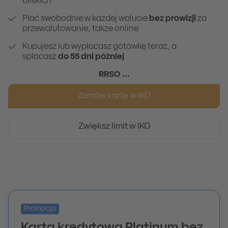
bliskich
Płać swobodnie w każdej walucie
bez prowizji
za
przewalutowanie, także online
Kupujesz lub wypłacasz gotówkę teraz, a
spłacasz
do 55 dni później
RRSO
...
Zamów kartę w IKO
Zwiększ limit w IKO
Promocja