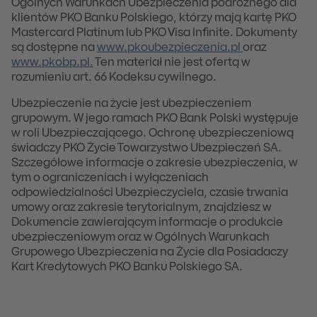
Ogólnych Warunkach Ubezpieczenia podróżnego dla
klientów PKO Banku Polskiego, którzy mają kartę PKO
Mastercard Platinum lub PKO Visa Infinite. Dokumenty
są dostępne na
www.pkoubezpieczenia.pl
oraz
www.pkobp.pl.
Ten materiał nie jest ofertą w
rozumieniu art. 66 Kodeksu cywilnego.
Ubezpieczenie na życie jest ubezpieczeniem
grupowym. W jego ramach PKO Bank Polski występuje
w roli Ubezpieczającego. Ochronę ubezpieczeniową
świadczy PKO Życie Towarzystwo Ubezpieczeń SA.
Szczegółowe informacje o zakresie ubezpieczenia, w
tym o ograniczeniach i wyłączeniach
odpowiedzialności Ubezpieczyciela, czasie trwania
umowy oraz zakresie terytorialnym, znajdziesz w
Dokumencie zawierającym informacje o produkcie
ubezpieczeniowym oraz w Ogólnych Warunkach
Grupowego Ubezpieczenia na Życie dla Posiadaczy
Kart Kredytowych PKO Banku Polskiego SA.