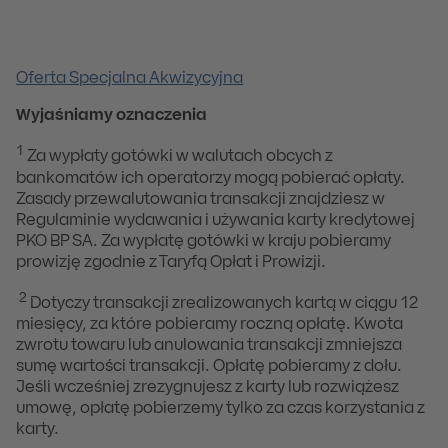
Oferta Specjalna Akwizycyjna
Wyjaśniamy oznaczenia
1
Za wypłaty gotówki
w walutach obcych z
bankomatów ich operatorzy mogą pobierać opłaty.
Zasady przewalutowania transakcji znajdziesz w
Regulaminie wydawania i używania karty kredytowej
PKO BP SA. Za wypłatę gotówki w kraju pobieramy
prowizję zgodnie z Taryfą Opłat i Prowizji.
2
Dotyczy transakcji zrealizowanych kartą w ciągu 12
miesięcy, za które pobieramy roczną opłatę. Kwota
zwrotu towaru lub anulowania transakcji zmniejsza
sumę wartości transakcji. Opłatę pobieramy z dołu.
Jeśli wcześniej zrezygnujesz z karty lub rozwiążesz
umowę, opłatę pobierzemy tylko za czas korzystania z
karty.