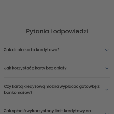
1
W oddziale
Wybierz dowolny oddział
Umów spotkanie
z doradcą w dowolnym oddziale
Pytania i odpowiedzi
2
Podpisz umowę
Doradca przygotuje dokumenty do podpisu
Jak działa karta kredytowa?
3
Odbierz kartę
Jak korzystać z karty bez opłat?
Wyślemy ją pocztą
Czy kartą kredytową można wypłacać gotówkę z
bankomatów?
Jak spłacić wykorzystany limit kredytowy na