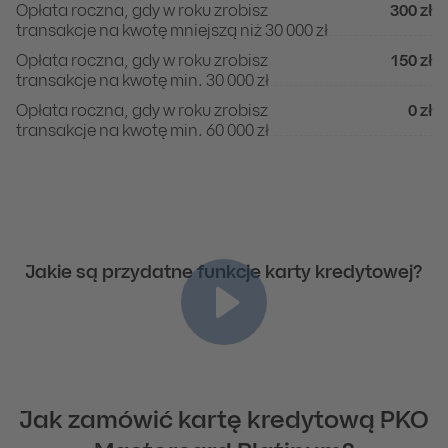
Opłata roczna, gdy w roku zrobisz
300 zł
Obsługa karty<sup>2</sup>
transakcje na kwotę mniejszą niż 30 000 zł
Opłata roczna, gdy w roku zrobisz
150 zł
transakcje na kwotę min. 30 000 zł
Opłata roczna, gdy w roku zrobisz
0 zł
transakcje na kwotę min. 60 000 zł
Limity i ubezpieczenie
Pozostałe opłaty
Zmiana limitu
Obsługa karty
0 zł
0 zł
Ubezpieczenie
Przelew
0 zł
4% wartości transakcji, nie mniej niż 15 zł
Płatność bezgotówkowa
0 zł
Jakie są przydatne funkcje karty kredytowej?
Płatność bezgotówkowa w punkcie oznaczonym jako kasyno g
15 zł
Wypłata gotówki w kraju
3% wypłaconej gotówki
Wypłata gotówki za granicą
0 zł
Przewalutowanie transakcji
0%
Jak zamówić kartę kredytową PKO