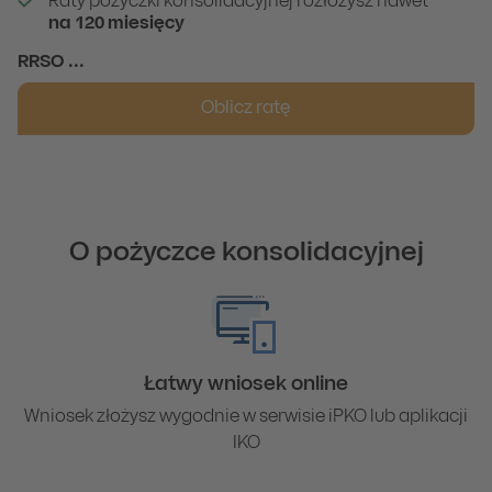
Raty pożyczki konsolidacyjnej rozłożysz nawet
na 120 miesięcy
RRSO
...
Oblicz ratę
O pożyczce konsolidacyjnej
Łatwy wniosek online
Wniosek złożysz wygodnie w serwisie iPKO lub aplikacji
IKO