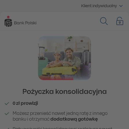
Klient indywidualny
Pożyczka konsolidacyjna
0 zł prowizji
Możesz przenieść nawet jedną ratę z innego
banku i otrzymać
dodatkową gotówkę