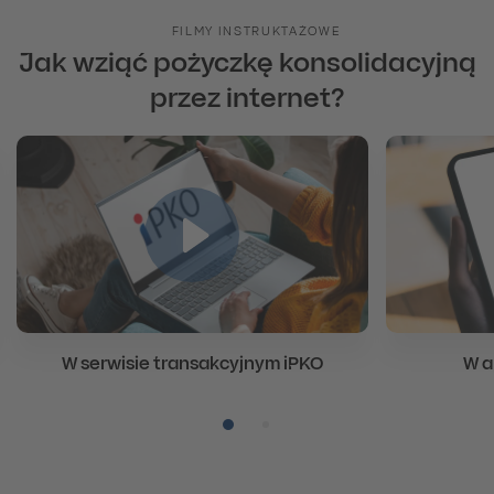
FILMY INSTRUKTAŻOWE
Jak wziąć pożyczkę konsolidacyjną
przez internet?
W serwisie transakcyjnym iPKO
W a
Pozycja numer 1
Pozycja numer 2