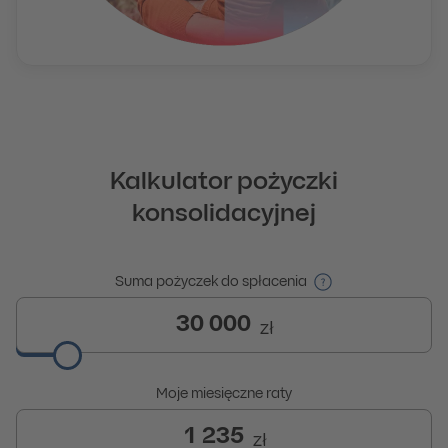
Kalkulator pożyczki
konsolidacyjnej
Wprowadź dane dotyczące pożyczki
Suma pożyczek do spłacenia
Wprowadź wartość
z zakresu od 1500 do 300000
Moje miesięczne raty
Wprowadź wartość
z zakresu od 24 do 152066
.
Je