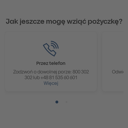
Jak jeszcze mogę wziąć pożyczkę?
Przez telefon
W
Zadzwoń o dowolnej porze: 800 302
Odwied
302 lub +48 81 535 60 601
Więcej
Pozycja numer 1
Pozycja numer 2