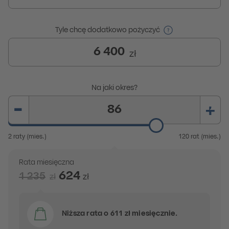
Tyle chcę dodatkowo pożyczyć
Wprowadź wartość
.
Jednostka to zł
Na jaki okres?
Wprowadź wartość
z zakresu od 2 do 120
.
-
+
2 raty (mies.)
120 rat (mies.)
Rata miesięczna
624
1 235
zł
zł
Wyniki na podstawie wprowadzonych danych. Zmiana 
Rata miesięczna
624
zł
Cena przed obniżką:
1 2
Niższa rata o 611 zł miesięcznie.