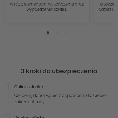
w raz z elementami wykończenia oraz
a także s
wyposażenia działki.
odzież i 
Pozycja numer 1
Pozycja numer 2
Pozycja numer 3
3 kroki do ubezpieczenia
1
Oblicz składkę
3 kroki do ubezpieczenia
Uzupełnij dane i wybierz odpowiedni dla Ciebie
zakres ochrony.