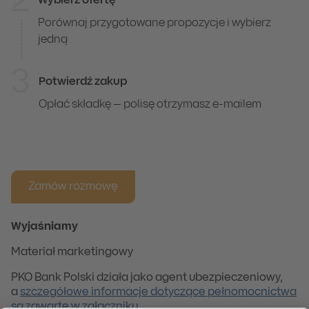
2
Wybierz ofertę
Porównaj przygotowane propozycje i wybierz
jedną
3
Potwierdź zakup
Opłać składkę – polisę otrzymasz e-mailem
Zamów rozmowę
Wyjaśniamy
Materiał marketingowy
PKO Bank Polski działa jako agent ubezpieczeniowy,
a
szczegółowe informacje dotyczące pełnomocnictwa
są zawarte w załączniku