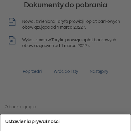
Dokumenty do pobrania
Nowa, zmieniona Taryfa prowizji i opłat bankowych
PDF
obowiązująca od 1 marca 2022 r.
Wykaz zmian w Taryfie prowizji i opłat bankowych
PDF
obowiązujących od 1 marca 2022 r.
Poprzedni
Wróć do listy
Następny
O banku i grupie
Tabela kursów walut