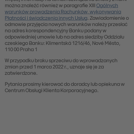
można znaleźć również w paragrafie XIII
Ogólnych
warunków prowadzenia Rachunków, wykonywania
Płatności i świadczenia innych Usług
. Zawiadomienie o
odmowie przyjęcia nowych warunków należy przesłać
na adres korespondencyjny Banku podany w
odpowiedniej umowie lub na adres siedziby Oddziału
czeskiego Banku: Klimentská 1216/46, Nové Město,
110 00 Praha 1
W przypadku braku sprzeciwu do wprowadzanych
zmian przed 1 marca 2022 r., uznaje się je za
zatwierdzone.
Pytania prosimy kierować do doradcy lub opiekuna w
Centrum Obsługi Klienta Korporacyjnego.