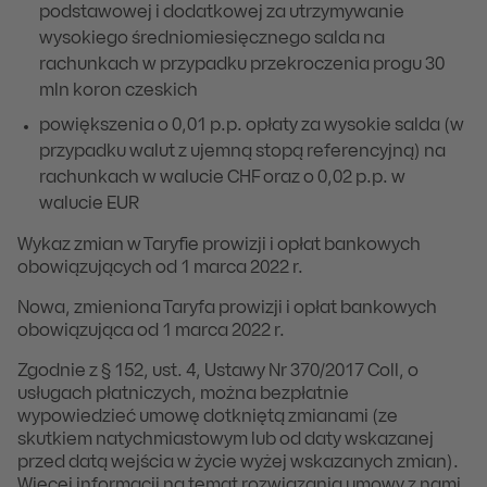
podstawowej i dodatkowej za utrzymywanie
wysokiego średniomiesięcznego salda na
rachunkach w przypadku przekroczenia progu 30
mln koron czeskich
powiększenia o 0,01 p.p. opłaty za wysokie salda (w
przypadku walut z ujemną stopą referencyjną) na
rachunkach w walucie CHF oraz o 0,02 p.p. w
walucie EUR
Wykaz zmian w Taryfie prowizji i opłat bankowych
obowiązujących od 1 marca 2022 r.
Nowa, zmieniona Taryfa prowizji i opłat bankowych
obowiązująca od 1 marca 2022 r.
Zgodnie z § 152, ust. 4, Ustawy Nr 370/2017 Coll, o
usługach płatniczych, można bezpłatnie
wypowiedzieć umowę dotkniętą zmianami (ze
skutkiem natychmiastowym lub od daty wskazanej
przed datą wejścia w życie wyżej wskazanych zmian).
Więcej informacji na temat rozwiązania umowy z nami