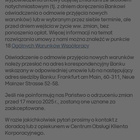
wypowiedzenia umowy objętej zmianami ze skutkiem
natychmiastowym (tj. z dniem doręczenia Bankowi
oświadczenia o odmowie przyjęcia nowych
warunków) lub w wybranym przez siebie terminie, ale
przed dniem wejścia w życie ww. zmian, bez
ponoszenia opłat. Więcej informacji na temat
rozwiązania umowy z nami można znaleźć w punkcie
18
Ogólnych Warunków Współpracy
Oświadczenie o odmowie przyjęcia nowych warunków
należy przesłać na adres korespondencyjny Banku
wskazany w odpowiedniej umowie lub na następujący
adres siedziby Banku: Frankfurt am Main, 60-311, Neue
Mainzer Strasse 52-58.
Jeśli nie poinformują nas Państwo o odrzuceniu zmian
przed 17 marca 2025 r., zostaną one uznane za
zaakceptowane.
W razie jakichkolwiek pytań prosimy o kontakt z
doradcą lub z opiekunem w Centrum Obsługi Klienta
Korporacyjnego.