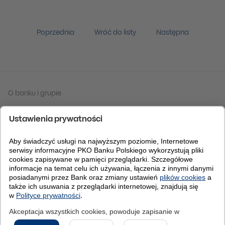
Poprzednia
Wróć do listy
Następna
O banku i grupie
Tabela kursów walut
IBAN Kod BIC (Swift):
BPKODEFF
© 2026 PKO Bank Polski
Do góry