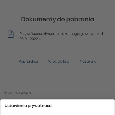
Dokumenty do pobrania
Przywrócenie otwierania lokat negocjowanych od
PDF
03.01.2022 r.
Poprzednia
Wróć do listy
Następna
O banku i grupie
Tabela kursów walut