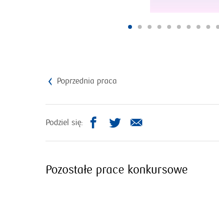
Poprzednia praca
otworzy
otworzy
Podziel się:
się
się
w
w
nowym
nowym
Pozostałe prace konkursowe
oknie
oknie