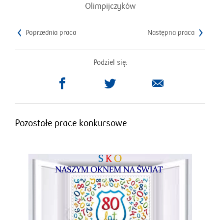
Olimpijczyków
Poprzednia praca
Następna praca
Podziel się:
otworzy
otworzy
się
się
w
w
nowym
nowym
Pozostałe prace konkursowe
oknie
oknie