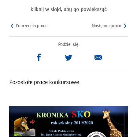
kliknij w slajd, aby go powiększyć
Poprzednia praca
Następna praca
Podziel się:
otworzy
otworzy
się
się
w
w
nowym
nowym
Pozostałe prace konkursowe
oknie
oknie