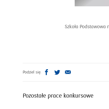
Szkoła Podstawowa nr
otworzy
otworzy
Podziel się:
się
się
w
w
nowym
nowym
Pozostałe prace konkursowe
oknie
oknie