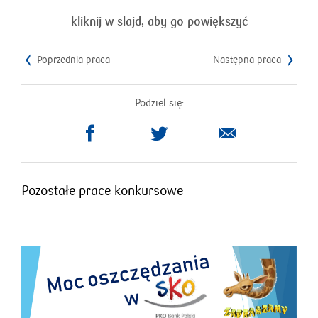
kliknij w slajd, aby go powiększyć
Poprzednia praca
Następna praca
Podziel się:
otworzy
otworzy
się
się
w
w
nowym
nowym
Pozostałe prace konkursowe
oknie
oknie