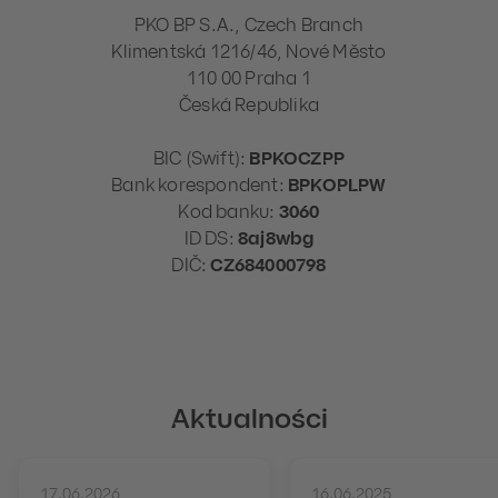
PKO BP S.A., Czech Branch
Klimentská 1216/46, Nové Město
110 00 Praha 1
Česká Republika
BIC (Swift):
BPKOCZPP
Bank korespondent:
BPKOPLPW
Kod banku:
3060
ID DS:
8aj8wbg
DIČ:
CZ684000798
Aktualności
17.06.2026
16.06.2025