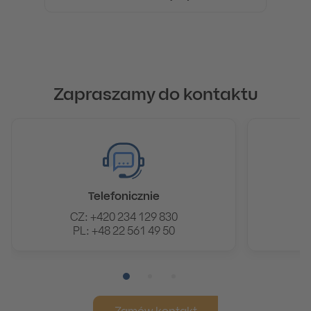
Zapraszamy do kontaktu
Telefonicznie
CZ: +420 234 129 830
PL: +48 22 561 49 50
Pozycja numer 1
Pozycja numer 2
Pozycja numer 3