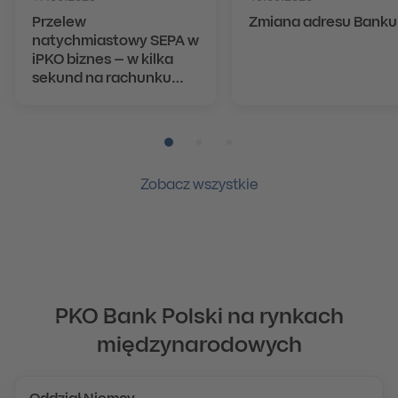
Przelew
Zmiana adresu Banku
natychmiastowy SEPA w
iPKO biznes – w kilka
sekund na rachunku
odbiorcy
Pozycja numer 1
Pozycja numer 2
Pozycja numer 3
Zobacz wszystkie
PKO Bank Polski na rynkach
międzynarodowych