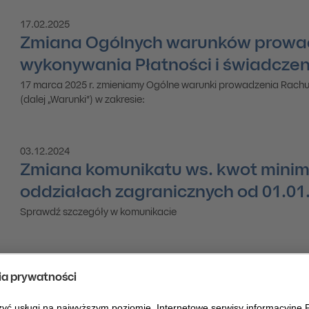
17.02.2025
Zmiana Ogólnych warunków prowa
wykonywania Płatności i świadczen
17 marca 2025 r. zmieniamy Ogólne warunki prowadzenia Rachu
(dalej „Warunki”) w zakresie:
03.12.2024
Zmiana komunikatu ws. kwot minim
oddziałach zagranicznych od 01.01
Sprawdź szczegóły w komunikacie
Poprzedni
1