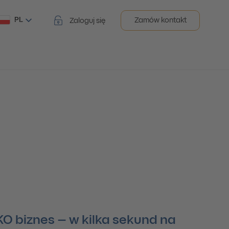
PL
Zamów kontakt
Zaloguj się
O biznes – w kilka sekund na