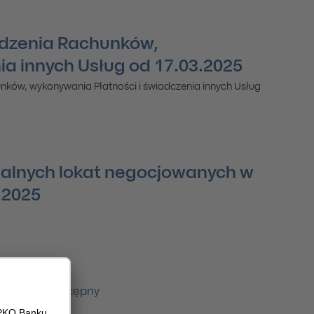
dzenia Rachunków,
ia innych Usług od 17.03.2025
nków, wykonywania Płatności i świadczenia innych Usług
alnych lokat negocjowanych w
.2025
2
Następny