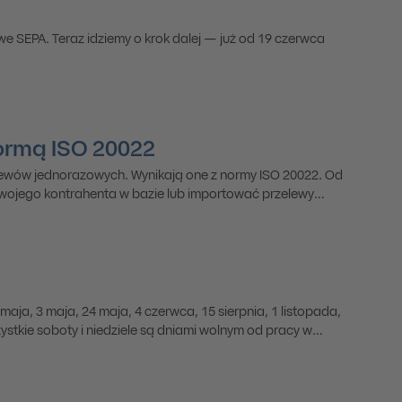
we SEPA. Teraz idziemy o krok dalej — już od 19 czerwca
ormą ISO 20022
lewów jednorazowych. Wynikają one z normy ISO 20022. Od
 swojego kontrahenta w bazie lub importować przelewy
 maja, 3 maja, 24 maja, 4 czerwca, 15 sierpnia, 1 listopada,
zystkie soboty i niedziele są dniami wolnym od pracy w