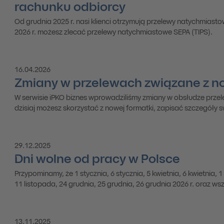
rachunku odbiorcy
Znaleziono 14 aktualności
Od grudnia 2025 r. nasi klienci otrzymują przelewy natychmiasto
2026 r. możesz zlecać przelewy natychmiastowe SEPA (TIPS).
16.04.2026
Zmiany w przelewach związane z n
W serwisie iPKO biznes wprowadziliśmy zmiany w obsłudze prze
dzisiaj możesz skorzystać z nowej formatki, zapisać szczegóły
nowym formatem XML.
29.12.2025
Dni wolne od pracy w Polsce
Przypominamy, że 1 stycznia, 6 stycznia, 5 kwietnia, 6 kwietnia, 1
11 listopada, 24 grudnia, 25 grudnia, 26 grudnia 2026 r. oraz ws
Polsce. Funkcjonujemy wtedy w ograniczonym zakresie.
13.11.2025