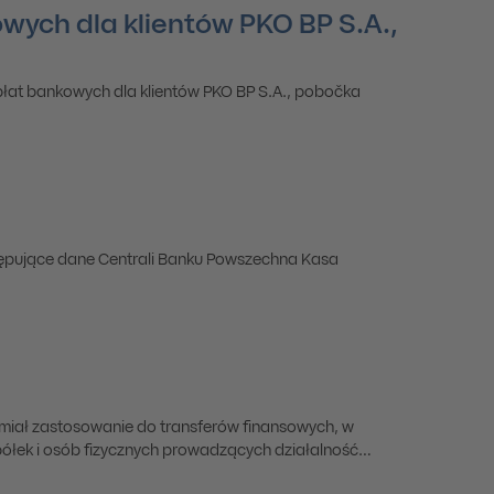
owych dla klientów PKO BP S.A.,
opłat bankowych dla klientów PKO BP S.A., pobočka
stępujące dane Centrali Banku Powszechna Kasa
e miał zastosowanie do transferów finansowych, w
półek i osób fizycznych prowadzących działalność
k w banku lub oddziale na Słowacji.