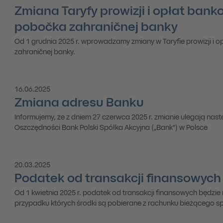
Zmiana Taryfy prowizji i opłat bank
pobočka zahraničnej banky
Od 1 grudnia 2025 r. wprowadzamy zmiany w Taryfie prowizji i 
zahraničnej banky.
16.06.2025
Zmiana adresu Banku
Informujemy, że z dniem 27 czerwca 2025 r. zmianie ulegają na
Oszczędności Bank Polski Spółka Akcyjna („Bank”) w Polsce
20.03.2025
Podatek od transakcji finansowych
Od 1 kwietnia 2025 r. podatek od transakcji finansowych będzi
przypadku których środki są pobierane z rachunku bieżącego s
gospodarczą w Republice Słowackiej lub posiadających rachune