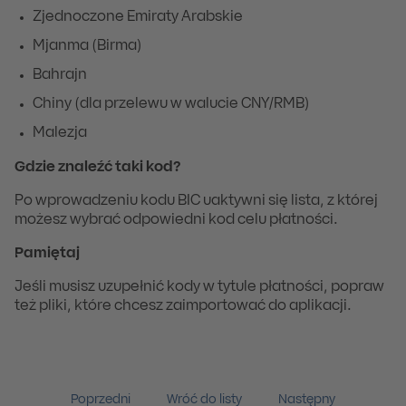
Zjednoczone Emiraty Arabskie
Mjanma (Birma)
Bahrajn
Chiny (dla przelewu w walucie CNY/RMB)
Malezja
Gdzie znaleźć taki kod?
Po wprowadzeniu kodu BIC uaktywni się lista, z której
możesz wybrać odpowiedni kod celu płatności.
Pamiętaj
Jeśli musisz uzupełnić kody w tytule płatności, popraw
też pliki, które chcesz zaimportować do aplikacji.
Poprzedni
Wróć do listy
Następny