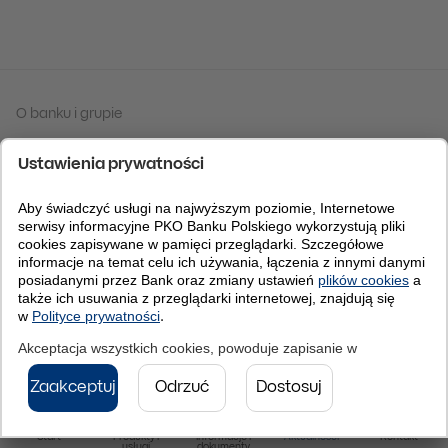
O banku i grupie
Tabela kursów walut
IBAN Kod BIC (Swift):
BPKOSKBB
© 2026 PKO Bank Polski
Do góry
Start
Produkty i
Informacje i
Aktualności
Kontakt
usługi
dokumenty