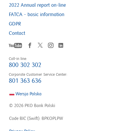
otworzy
2022 Annual report on-line
się
FATCA - basic information
w
GDPR
nowym
Contact
YouTube
oknie
Twitter
Facebook
Instagram
LinkedIn
otworzy
otworzy
otworzy
otworzy
otworzy
się
się
się
się
Call-in line:
w
w
w
w
800 302 302
nowym
nowym
nowym
się
nowym
oknie
oknie
oknie
oknie
Corporate Customer Service Center:
801 363 636
w
nowym
Wersja Polska
© 2026 PKO Bank Polski
oknie
Code BIC (Swift): BPKOPLPW