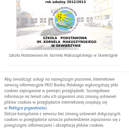
Szkoła Podstawowa im. Kornela Makuszyńskiego w Skwierzynie
Aby świadczyć usługi na najwyższym poziomie, Internetowe
Kontakt
serwisy informacyjne PKO Banku Polskiego wykorzystują pliki
FAQ
cookies zapisywane w pamięci przeglądarki. Szczegółowe
informacje na temat celu ich używania oraz zmiany ustawień
plików cookies w przeglądarce internetowej znajdują się
w
Polityce prywatności
.
800 302 302
Dalsze korzystanie z serwisu bez zmiany ustawień dotyczących
cookies w przeglądarce oznacza potwierdzenie zapoznania się z
© 2026 PKO Bank Polski
powyższymi informacjami i akceptację plików cookies.