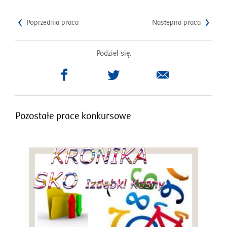
Poprzednia praca
Następna praca
Podziel się:
otworzy
otworzy
się
się
w
w
nowym
nowym
Pozostałe prace konkursowe
oknie
oknie