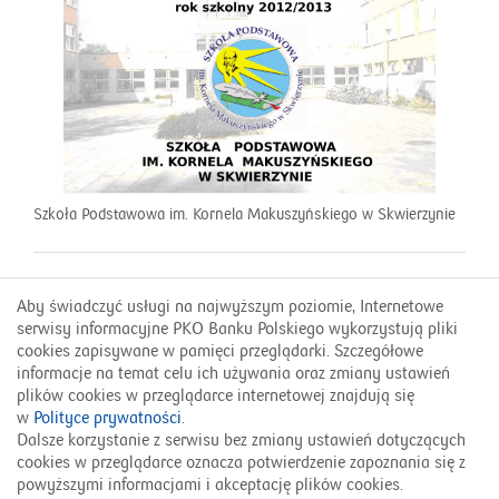
Szkoła Podstawowa im. Kornela Makuszyńskiego w Skwierzynie
Aby świadczyć usługi na najwyższym poziomie, Internetowe
Kontakt
serwisy informacyjne PKO Banku Polskiego wykorzystują pliki
FAQ
cookies zapisywane w pamięci przeglądarki. Szczegółowe
informacje na temat celu ich używania oraz zmiany ustawień
plików cookies w przeglądarce internetowej znajdują się
w
Polityce prywatności
.
800 302 302
Dalsze korzystanie z serwisu bez zmiany ustawień dotyczących
cookies w przeglądarce oznacza potwierdzenie zapoznania się z
© 2026 PKO Bank Polski
powyższymi informacjami i akceptację plików cookies.