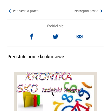
Poprzednia praca
Następna praca
Podziel się:
otworzy
otworzy
się
się
w
w
nowym
nowym
Pozostałe prace konkursowe
oknie
oknie