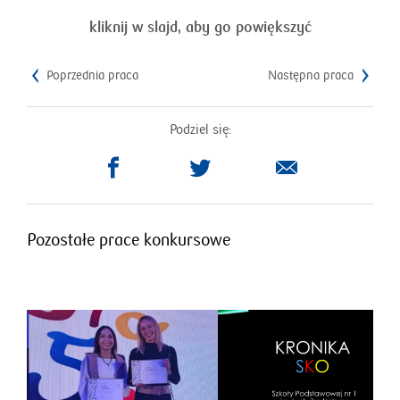
kliknij w slajd, aby go powiększyć
Poprzednia praca
Następna praca
Podziel się:
otworzy
otworzy
się
się
w
w
nowym
nowym
Pozostałe prace konkursowe
oknie
oknie