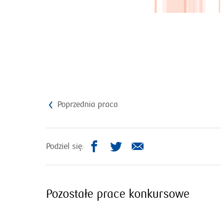
Poprzednia praca
otworzy
otworzy
Podziel się:
się
się
w
w
nowym
nowym
Pozostałe prace konkursowe
oknie
oknie