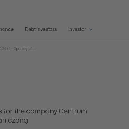
rnance
Debt investors
Investor
Current Report No. 40/2011 - Opening of liquidation proceedings for the company Centrum Finansowe Puławska Spółka z ograniczoną odpowiedzialnością
gs for the company Centrum
aniczoną