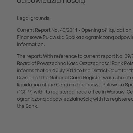
odpowiedzialnością
Legal grounds:
Current Report No. 40/2011 - Opening of liquidati
Finansowe Puławska Spółka z ograniczoną odpowie
information.
The report: With reference to current report No. 3
Board of Powszechna Kasa Oszczędności Bank Polsk
informs that on 4 July 2011 to the District Court for 
Division of the National Court Register was submitt
liquidation of the Centrum Finansowe Puławska Sp
(“CFP”) with its registered head office in Warsaw.
ograniczoną odpowiedzialnością with its registered 
the Bank.