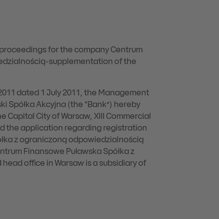
on proceedings for the company Centrum
dzialnością-supplementation of the
9/2011 dated 1 July 2011, the Management
i Spółka Akcyjna (the “Bank”) hereby
the Capital City of Warsaw, XIII Commercial
ed the application regarding registration
ółka z ograniczoną odpowiedzialnością
 Centrum Finansowe Puławska Spółka z
head office in Warsaw is a subsidiary of