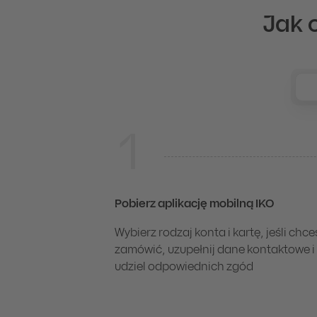
Wypłaty kartą z bankomatów
0 zł
Jak 
0 zł
Wypłaty kartą z bankomatów
Wypłaty i wpłaty w placówc
0 zł
1
Na selfie (jeśli masz 18-26
Pobierz aplikację mobilną IKO
Wybierz rodzaj konta i kartę, jeśli chce
zamówić, uzupełnij dane kontaktowe i
udziel odpowiednich zgód