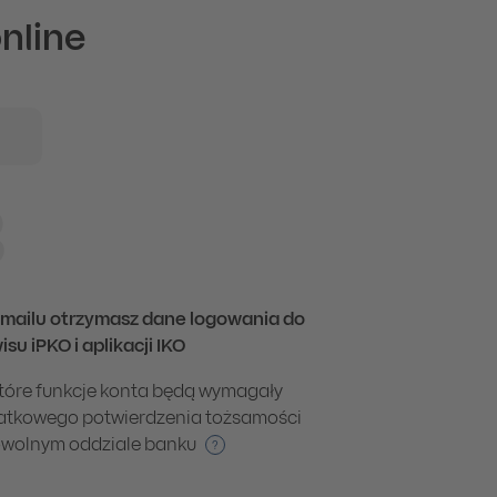
nline
3
mailu otrzymasz dane logowania do
isu iPKO i aplikacji IKO
tóre funkcje konta będą wymagały
tkowego potwierdzenia tożsamości
wolnym oddziale banku
?