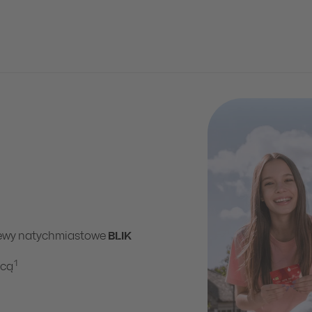
elewy natychmiastowe
BLIK
1
icą