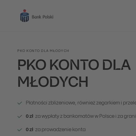
PKO KONTO DLA MŁODYCH
PKO KONTO DLA
MŁODYCH
Płatności zbliżeniowe, również zegarkiem i prz
0 zł
za wypłaty z bankomatów w Polsce i za gran
0 zł
za prowadzenie konta