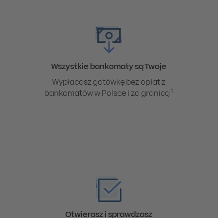
Wszystkie bankomaty są Twoje
Wypłacasz gotówkę bez opłat z
1
bankomatów w Polsce i za granicą
Otwierasz i sprawdzasz