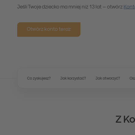
Jeśli Twoje dziecko ma mniej niż 13 lat – otwórz
Kont
Otwórz konto teraz
Co zyskujesz?
Jak korzystać?
Jak otworzyć?
Osz
Z Ko