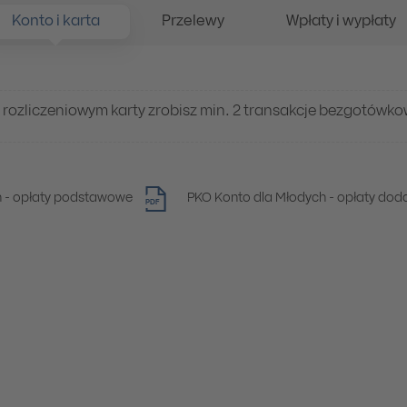
Konto i karta
Przelewy
Wpłaty i wypłaty
e rozliczeniowym karty zrobisz min. 2 transakcje bezgotówk
h - opłaty podstawowe
PKO Konto dla Młodych - opłaty do
PDF
fonu
tach i wpłatomatach PKO Banku Polskiego
aty
isie iPKO oraz aplikacji IKO
ich bankomatów w Polsce