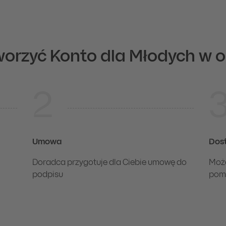
worzyć Konto dla Młodych w o
o dla Młodych. Wprowadź dane i przygotuj jeden z dokumentó
i
serwisu iPKO i aplikacji IKO
2
Umowa
Dost
Doradca przygotuje dla Ciebie umowę do
Może
podpisu
pom