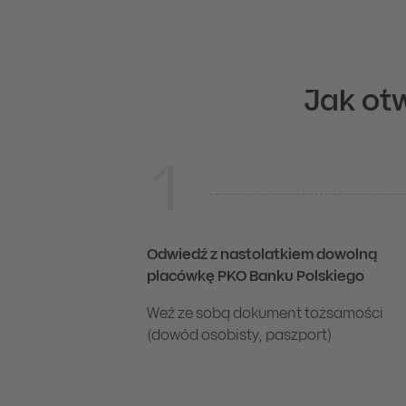
1
2
3
W serwisie iPKO i IKO
Złóż wniosek online
Podpisz umowę
Aktywuj serwis i aplikację IKO nastolatka
Jak ot
Zaloguj się i wejdź w sekcję Oferta → Konta → PKO Kont
Podpisz umowę online swoim narzędziem autoryzacj
W e-mailu nastolatek otrzyma dane logowania do 
1
Odwiedź dowolną placówkę PKO Banku Polskiego
Odwiedź z nastolatkiem dowolną
placówkę PKO Banku Polskiego
Weź ze sobą dokument tożsamości
(dowód osobisty, paszport)