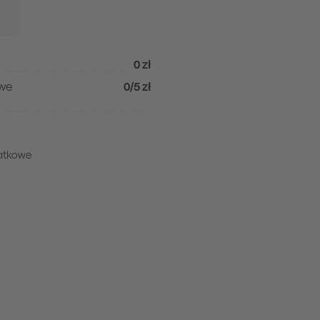
0 zł
owe
0/5 zł
datkowe