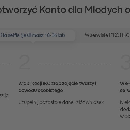
 innych niż PKO Banku Polskiego w Polsce
otworzyć Konto dla Młodych o
1
 za granicą
e banku
Na selfie (jeśli masz 18-26 lat)
W serwisie iPKO i IKO
2
 lat)
W aplikacji IKO zrób zdjęcie twarzy i
W e-
dowodu osobistego
serw
sz ją
Uzupełnij pozostałe dane i złóż wniosek
Niek
doda
w do