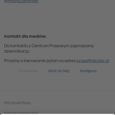
@MichaZwolinski
Kontakt dla mediów:
Do kontaktu z Centrum Prasowym zapraszamy
dziennikarzy.
Prosimy o kierowanie pytań na adres
prasa@pkobp.pl
Poprzednia
Wróć do listy
Następna
PKO Bank Polski
Relacje Inwestorskie