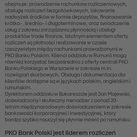
obejmuje: prowadzenie rachunków rozliczeniowych,
obsługę rozliczeń bezgotówkowych, lokowanie
nadwyżek środków w formie depozytów, finansowanie
krótko-, średnio- i długoterminowe, oraz świadczenie
usług z zakresu zarządzania płynnością i obsługi
produktów trade finance. Istotnym elementem oferty
rozliczeń są płatności realizowanie w czasie
rzeczywistym między rachunkami prowadzonymi w
PKO Banku Polskim. Klienci oddziału w Rumunii mogą
również korzystać bezpośrednio z oferty centrali PKO
Banku Polskiego w Warszawie w zakresie m.in.
rozwiązań skarbowych. Obsługa i dokumentacja dla
klientów dostępne są w językach polskim, angielskim i
rumuńskim.
Dyrektorem oddziału w Bukareszcie jest Jan Majewski,
doświadczony i skuteczny menadżer z ponad 20-
letnim międzynarodowym doświadczeniem w zakresie
bankowości korporacyjnej i inwestycyjnej, który
bardzo szybko nauczył się płynnie mówić po rumuńsku.
PKO Bank Polski jest liderem rozliczeń