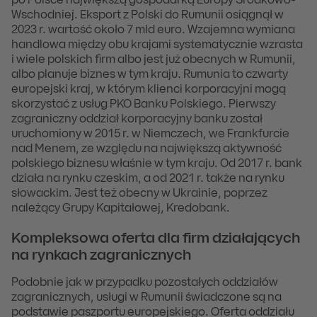
po Polsce największą gospodarką Europy Środkowo-
Wschodniej. Eksport z Polski do Rumunii osiągnął w
2023 r. wartość około 7 mld euro. Wzajemna wymiana
handlowa między obu krajami systematycznie wzrasta
i wiele polskich firm albo jest już obecnych w Rumunii,
albo planuje biznes w tym kraju. Rumunia to czwarty
europejski kraj, w którym klienci korporacyjni mogą
skorzystać z usług PKO Banku Polskiego. Pierwszy
zagraniczny oddział korporacyjny banku został
uruchomiony w 2015 r. w Niemczech, we Frankfurcie
nad Menem, ze względu na największą aktywność
polskiego biznesu właśnie w tym kraju. Od 2017 r. bank
działa na rynku czeskim, a od 2021 r. także na rynku
słowackim. Jest też obecny w Ukrainie, poprzez
należący Grupy Kapitałowej, Kredobank.
Kompleksowa oferta dla firm działających
na rynkach zagranicznych
Podobnie jak w przypadku pozostałych oddziałów
zagranicznych, usługi w Rumunii świadczone są na
podstawie paszportu europejskiego. Oferta oddziału