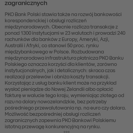
zagranicznych
PKO Bank Polski stawia także na rozwój bankowości
korespondenckiej i obsługi rozliczeń
międzynarodowych. Obecnie rozlicza transakcje z
ponad 1300 instytucjami w 23 walutach i prowadzi 240
rachunków dla banków z Europy, Ameryki, Azji,
Australii i Afryki, co stanowi 50 proc. rynku
międzybankowego w Polsce. Rozbudowana
międzynarodowa infrastruktura płatnicza PKO Banku
Polskiego oznacza korzyści dla klientów, zarówno
instytucjonalnych, jak i detalicznych: skraca czas
realizacji przelewów i obniża koszty transakcji.
Korzystając z usług banku klient może na przykład
wysłać pieniądze do Nowej Zelandii albo opłacić
fakturę w walucie tego kraju, wymieniając złotego od
razu na dolary nowozelandzkie, bez potrzeby
pośredniego przewalutowania np. na euro czy dolara.
Możliwość bezpośredniej obsługi rozliczeń
zagranicznych zapewnia PKO Bankowi Polskiemu
istotną przewagę konkurencyjną na rynku.