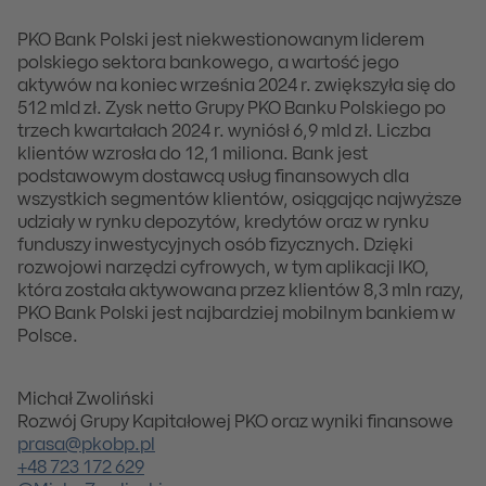
***
PKO Bank Polski jest niekwestionowanym liderem
polskiego sektora bankowego, a wartość jego
aktywów na koniec września 2024 r. zwiększyła się do
512 mld zł. Zysk netto Grupy PKO Banku Polskiego po
trzech kwartałach 2024 r. wyniósł 6,9 mld zł. Liczba
klientów wzrosła do 12,1 miliona. Bank jest
podstawowym dostawcą usług finansowych dla
wszystkich segmentów klientów, osiągając najwyższe
udziały w rynku depozytów, kredytów oraz w rynku
funduszy inwestycyjnych osób fizycznych. Dzięki
rozwojowi narzędzi cyfrowych, w tym aplikacji IKO,
która została aktywowana przez klientów 8,3 mln razy,
PKO Bank Polski jest najbardziej mobilnym bankiem w
Polsce.
Michał Zwoliński
Rozwój Grupy Kapitałowej PKO oraz wyniki finansowe
prasa@pkobp.pl
+48 723 172 629