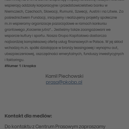
wspierają oddziały korporacyjne i przedstawicielstwa banku w
Niemczech, Czechach, Słowacji, Rumunii, Szwecji, Austrii i na Litwie. Za
pośrednictwem Fundacji, inicjujemy i realizujemy projekty społeczne
m.in wspieramy organizacje pozarządowe w ramach konkursu
grantowego „Korzenie jutra".. Jesteśmy także zaangażowani we
wsparcie kultury i sportu. Nasza Grupa Kapitałowa dostarcza
najbardziej kompleksową ofertę usług finansowych w Polsce. W jej skład
wchodzą m.in. spółki działające w branży leasingowej i wynajmu aut,
ubezpieczeniowej, oszczędności emerytalnych, funduszy inwestycyjnych
i faktoringu.
#Numer 1 i kropka
Kamil Piechowski
prasa@pkobp.pl
Kontakt dla mediów:
Do kontaktu z Centrum Prasowym zapraszamy