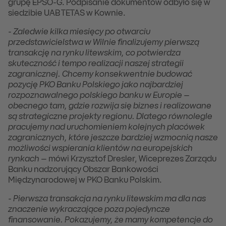
grupę EPSO-G. Podpisanie dokumentów odbyło się w
siedzibie UAB TETAS w Kownie.
-
Zaledwie kilka miesięcy po otwarciu
przedstawicielstwa w Wilnie finalizujemy pierwszą
transakcję na rynku litewskim, co potwierdza
skuteczność i tempo realizacji naszej strategii
zagranicznej. Chcemy konsekwentnie budować
pozycję PKO Banku Polskiego jako najbardziej
rozpoznawalnego polskiego banku w Europie –
obecnego tam, gdzie rozwija się biznes i realizowane
są strategiczne projekty regionu. Dlatego równolegle
pracujemy nad uruchomieniem kolejnych placówek
zagranicznych, które jeszcze bardziej wzmocnią nasze
możliwości wspierania klientów na europejskich
rynkach
– mówi Krzysztof Dresler, Wiceprezes Zarządu
Banku nadzorujący Obszar Bankowości
Międzynarodowej w PKO Banku Polskim.
-
Pierwsza transakcja na rynku litewskim ma dla nas
znaczenie wykraczające poza pojedyncze
finansowanie. Pokazujemy, że mamy kompetencje do