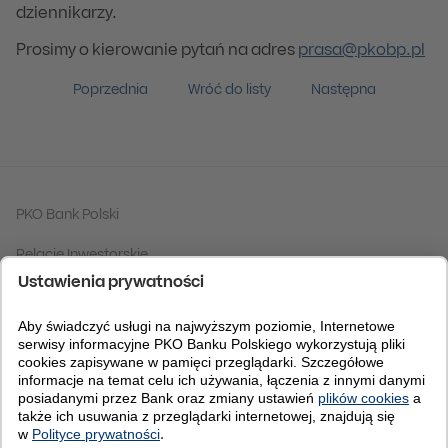
dziennikarzy.
Prosimy o kierowanie pytań na adres
prasa@pkobp.pl
Poprzednia
Wróć do listy
Następna
PKO Bank Polski
Relacje Inwestorskie
Grupa PKO Banku Polskiego
Fundacja PKO Banku Polskiego
Centrum Analiz
Bankomania