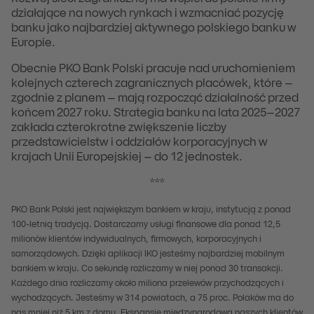
działające na nowych rynkach i wzmacniać pozycję
banku jako najbardziej aktywnego polskiego banku w
Europie.
Obecnie PKO Bank Polski pracuje nad uruchomieniem
kolejnych czterech zagranicznych placówek, które –
zgodnie z planem – mają rozpocząć działalność przed
końcem 2027 roku. Strategia banku na lata 2025–2027
zakłada czterokrotne zwiększenie liczby
przedstawicielstw i oddziałów korporacyjnych w
krajach Unii Europejskiej – do 12 jednostek.
***
PKO Bank Polski jest największym bankiem w kraju, instytucją z ponad
100-letnią tradycją. Dostarczamy usługi finansowe dla ponad 12,5
milionów klientów indywidualnych, firmowych, korporacyjnych i
samorządowych. Dzięki aplikacji IKO jesteśmy najbardziej mobilnym
bankiem w kraju. Co sekundę rozliczamy w niej ponad 30 transakcji.
Każdego dnia rozliczamy około miliona przelewów przychodzących i
wychodzących. Jesteśmy w 314 powiatach, a 75 proc. Polaków ma do
nas mniej niż 5 km z domu. Ekspansję międzynarodową naszych klientów