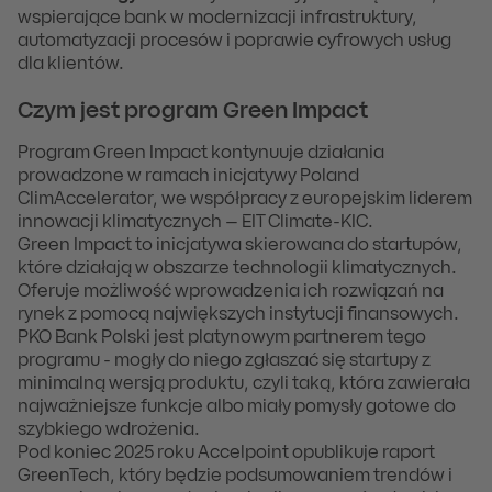
wspierające bank w modernizacji infrastruktury,
automatyzacji procesów i poprawie cyfrowych usług
dla klientów.
Czym jest program Green Impact
Program Green Impact kontynuuje działania
prowadzone w ramach inicjatywy Poland
ClimAccelerator, we współpracy z europejskim liderem
innowacji klimatycznych – EIT Climate-KIC.
Green Impact to inicjatywa skierowana do startupów,
które działają w obszarze technologii klimatycznych.
Oferuje możliwość wprowadzenia ich rozwiązań na
rynek z pomocą największych instytucji finansowych.
PKO Bank Polski jest platynowym partnerem tego
programu - mogły do niego zgłaszać się startupy z
minimalną wersją produktu, czyli taką, która zawierała
najważniejsze funkcje albo miały pomysły gotowe do
szybkiego wdrożenia.
Pod koniec 2025 roku Accelpoint opublikuje raport
GreenTech, który będzie podsumowaniem trendów i