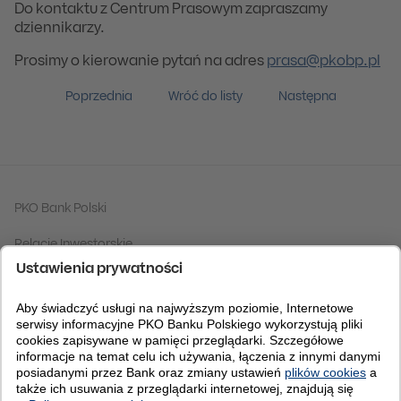
Do kontaktu z Centrum Prasowym zapraszamy
dziennikarzy.
Prosimy o kierowanie pytań na adres
prasa@pkobp.pl
Poprzednia
Wróć do listy
Następna
PKO Bank Polski
Relacje Inwestorskie
Grupa PKO Banku Polskiego
Fundacja PKO Banku Polskiego
Centrum Analiz
Bankomania