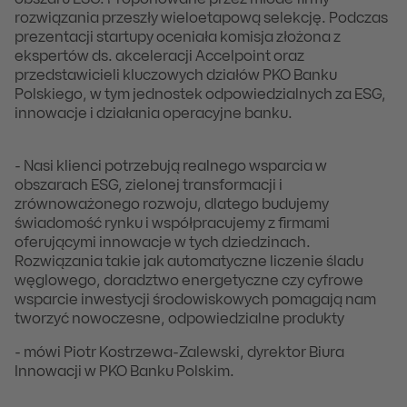
obszaru ESG. Proponowane przez młode firmy
rozwiązania przeszły wieloetapową selekcję. Podczas
prezentacji startupy oceniała komisja złożona z
ekspertów ds. akceleracji Accelpoint oraz
przedstawicieli kluczowych działów PKO Banku
Polskiego, w tym jednostek odpowiedzialnych za ESG,
innowacje i działania operacyjne banku.
- Nasi klienci potrzebują realnego wsparcia w
obszarach ESG, zielonej transformacji i
zrównoważonego rozwoju, dlatego budujemy
świadomość rynku i współpracujemy z firmami
oferującymi innowacje w tych dziedzinach.
Rozwiązania takie jak automatyczne liczenie śladu
węglowego, doradztwo energetyczne czy cyfrowe
wsparcie inwestycji środowiskowych pomagają nam
tworzyć nowoczesne, odpowiedzialne produkty
- mówi Piotr Kostrzewa-Zalewski, dyrektor Biura
Innowacji w PKO Banku Polskim.