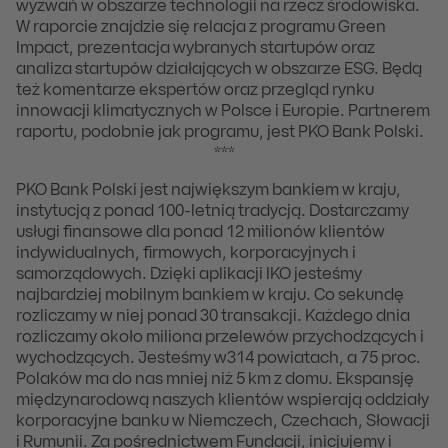
wyzwań w obszarze technologii na rzecz środowiska.
W raporcie znajdzie się relacja z programu Green
Impact, prezentacja wybranych startupów oraz
analiza startupów działających w obszarze ESG. Będą
też komentarze ekspertów oraz przegląd rynku
innowacji klimatycznych w Polsce i Europie. Partnerem
raportu, podobnie jak programu, jest PKO Bank Polski.
***
PKO Bank Polski jest największym bankiem w kraju,
instytucją z ponad 100-letnią tradycją. Dostarczamy
usługi finansowe dla ponad 12 milionów klientów
indywidualnych, firmowych, korporacyjnych i
samorządowych. Dzięki aplikacji IKO jesteśmy
najbardziej mobilnym bankiem w kraju. Co sekundę
rozliczamy w niej ponad 30 transakcji. Każdego dnia
rozliczamy około miliona przelewów przychodzących i
wychodzących. Jesteśmy w314 powiatach, a 75 proc.
Polaków ma do nas mniej niż 5 km z domu. Ekspansję
międzynarodową naszych klientów wspierają oddziały
korporacyjne banku w Niemczech, Czechach, Słowacji
i Rumunii. Za pośrednictwem Fundacji, inicjujemy i