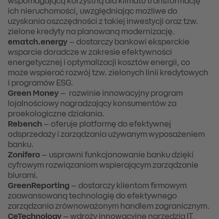
wspomagającą korzystną dla klimatu transformację
ich nieruchomości, uwzględniając możliwe do
uzyskania oszczędności z takiej inwestycji oraz tzw.
zielone kredyty na planowaną modernizację.
ematch.energy
– dostarczy bankowi eksperckie
wsparcie doradcze w zakresie efektywności
energetycznej i optymalizacji kosztów energii, co
może wspierać rozwój tzw. zielonych linii kredytowych
i programów ESG.
Green Money
– rozwinie innowacyjny program
lojalnościowy nagradzający konsumentów za
proekologiczne działania.
Rebench
– oferuje platformę do efektywnej
odsprzedaży i zarządzania używanym wyposażeniem
banku.
Zonifero
– usprawni funkcjonowanie banku dzięki
cyfrowym rozwiązaniom wspierającym zarządzanie
biurami.
GreenReporting
– dostarczy klientom firmowym
zaawansowaną technologię do efektywnego
zarządzania zrównoważonym handlem zagranicznym.
CeTechnology
– wdroży innowacyjne narzędzia IT,