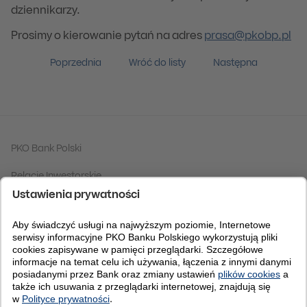
dziennikarzy.
Prosimy o kierowanie pytań na adres
prasa@pkobp.pl
Poprzednia
Wróć do listy
Następna
PKO Bank Polski
Relacje Inwestorskie
Grupa PKO Banku Polskiego
Fundacja PKO Banku Polskiego
Centrum Analiz
Bankomania