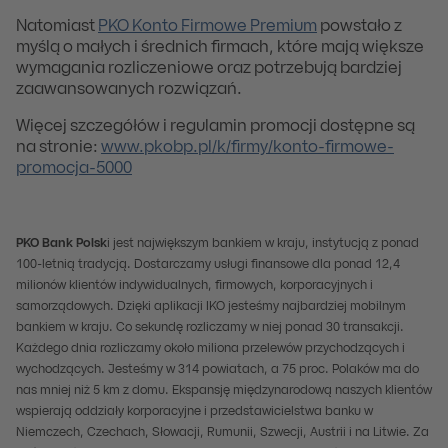
Natomiast
PKO Konto Firmowe Premium
powstało z
myślą o małych i średnich firmach, które mają większe
wymagania rozliczeniowe oraz potrzebują bardziej
zaawansowanych rozwiązań.
Więcej szczegółów i regulamin promocji dostępne są
na stronie:
www.pkobp.pl/k/firmy/konto-firmowe-
promocja-5000
PKO Bank Polsk
i jest największym bankiem w kraju, instytucją z ponad
100-letnią tradycją. Dostarczamy usługi finansowe dla ponad 12,4
milionów klientów indywidualnych, firmowych, korporacyjnych i
samorządowych. Dzięki aplikacji IKO jesteśmy najbardziej mobilnym
bankiem w kraju. Co sekundę rozliczamy w niej ponad 30 transakcji.
Każdego dnia rozliczamy około miliona przelewów przychodzących i
wychodzących. Jesteśmy w 314 powiatach, a 75 proc. Polaków ma do
nas mniej niż 5 km z domu. Ekspansję międzynarodową naszych klientów
wspierają oddziały korporacyjne i przedstawicielstwa banku w
Niemczech, Czechach, Słowacji, Rumunii, Szwecji, Austrii i na Litwie. Za