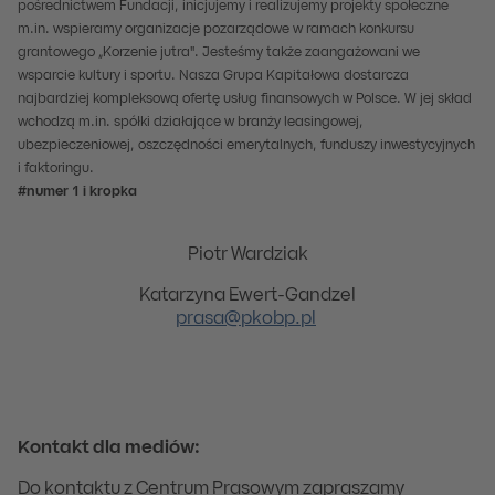
pośrednictwem Fundacji, inicjujemy i realizujemy projekty społeczne
m.in. wspieramy organizacje pozarządowe w ramach konkursu
grantowego „Korzenie jutra". Jesteśmy także zaangażowani we
wsparcie kultury i sportu. Nasza Grupa Kapitałowa dostarcza
najbardziej kompleksową ofertę usług finansowych w Polsce. W jej skład
wchodzą m.in. spółki działające w branży leasingowej,
ubezpieczeniowej, oszczędności emerytalnych, funduszy inwestycyjnych
i faktoringu.
#numer 1 i kropka
Piotr Wardziak
Katarzyna Ewert-Gandzel
prasa@pkobp.pl
Kontakt dla mediów:
Do kontaktu z Centrum Prasowym zapraszamy