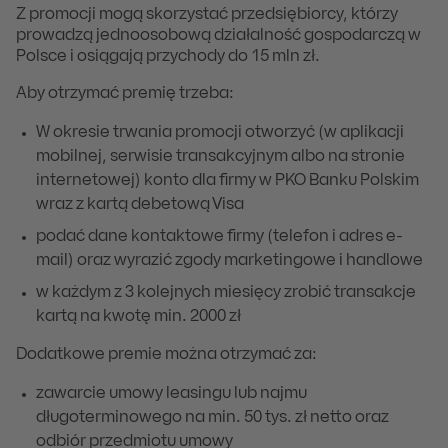
Z promocji mogą skorzystać przedsiębiorcy, którzy
prowadzą jednoosobową działalność gospodarczą w
Polsce i osiągają przychody do 15 mln zł.
Aby otrzymać premię trzeba:
W okresie trwania promocji otworzyć (w aplikacji
mobilnej, serwisie transakcyjnym albo na stronie
internetowej) konto dla firmy w PKO Banku Polskim
wraz z kartą debetową Visa
podać dane kontaktowe firmy (telefon i adres e-
mail) oraz wyrazić zgody marketingowe i handlowe
w każdym z 3 kolejnych miesięcy zrobić transakcje
kartą na kwotę min. 2000 zł
Dodatkowe premie można otrzymać za:
zawarcie umowy leasingu lub najmu
długoterminowego na min. 50 tys. zł netto oraz
odbiór przedmiotu umowy