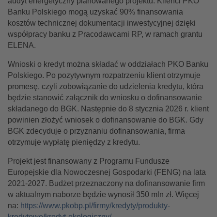
audyt energetyczny planowanego projektu. Klienci PKO
Banku Polskiego mogą uzyskać 90% finansowania
kosztów technicznej dokumentacji inwestycyjnej dzięki
współpracy banku z Pracodawcami RP, w ramach grantu
ELENA.
Wnioski o kredyt można składać w oddziałach PKO Banku
Polskiego. Po pozytywnym rozpatrzeniu klient otrzymuje
promesę, czyli zobowiązanie do udzielenia kredytu, która
będzie stanowić załącznik do wniosku o dofinansowanie
składanego do BGK. Następnie do 8 stycznia 2026 r. klient
powinien złożyć wniosek o dofinansowanie do BGK. Gdy
BGK zdecyduje o przyznaniu dofinansowania, firma
otrzymuje wypłatę pieniędzy z kredytu.
Projekt jest finansowany z Programu Fundusze
Europejskie dla Nowoczesnej Gospodarki (FENG) na lata
2021-2027. Budżet przeznaczony na dofinansowanie firm
w aktualnym naborze będzie wynosił 350 mln zł. Więcej
na:
https://www.pkobp.pl/firmy/kredyty/produkty-
kredytowe/kredyt-ekologiczny/