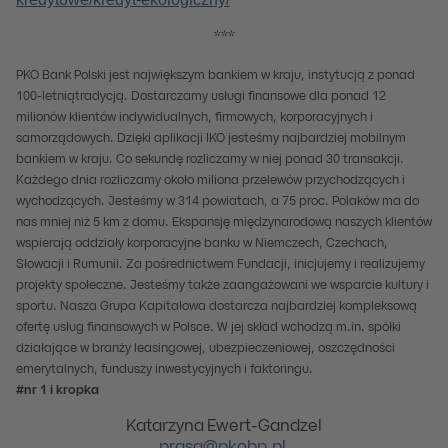
***
PKO Bank Polski jest największym bankiem w kraju, instytucją z ponad
100-letniątradycją. Dostarczamy usługi finansowe dla ponad 12
milionów klientów indywidualnych, firmowych, korporacyjnych i
samorządowych. Dzięki aplikacji IKO jesteśmy najbardziej mobilnym
bankiem w kraju. Co sekundę rozliczamy w niej ponad 30 transakcji.
Każdego dnia rozliczamy około miliona przelewów przychodzących i
wychodzących. Jesteśmy w 314 powiatach, a 75 proc. Polaków ma do
nas mniej niż 5 km z domu. Ekspansję międzynarodową naszych klientów
wspierają oddziały korporacyjne banku w Niemczech, Czechach,
Słowacji i Rumunii. Za pośrednictwem Fundacji, inicjujemy i realizujemy
projekty społeczne. Jesteśmy także zaangażowani we wsparcie kultury i
sportu. Nasza Grupa Kapitałowa dostarcza najbardziej kompleksową
ofertę usług finansowych w Polsce. W jej skład wchodzą m.in. spółki
działające w branży leasingowej, ubezpieczeniowej, oszczędności
emerytalnych, funduszy inwestycyjnych i faktoringu.
#nr 1 i kropka
Katarzyna Ewert-Gandzel