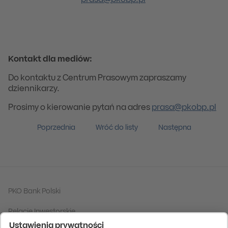
prasa@pkobp.pl
Kontakt dla mediów:
Do kontaktu z Centrum Prasowym zapraszamy
dziennikarzy.
Prosimy o kierowanie pytań na adres
prasa@pkobp.pl
Poprzednia
Wróć do listy
Następna
PKO Bank Polski
Relacje Inwestorskie