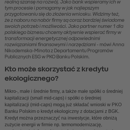
realną szansę na rozwój. Jako bank wspieramy ich w
tym procesie i pomagamy w jak najlepszym
przygotowaniu się do złożenia wniosku. Widzimy też,
że z naboru na nabór firmy są coraz bardziej świadome
swoich potrzeb i możliwości. Jako partner numer 1 dla
polskiego biznesu chcemy aktywnie wspierać firmy w
transformacji energetycznej odpowiednimi
rozwiązaniami finansowymi i narzędziami
- mówi Anna
Nikodemska-Minota z Departamentu Programów
Publicznych ESG w PKO Banku Polskim.
Kto może skorzystać z kredytu
ekologicznego?
Mikro-, małe i średnie firmy, a także małe spółki o średniej
kapitalizacji (small mid-caps) i spółki o średniej
kapitalizacji (mid-caps) mogą już składać wnioski w PKO
Banku Polskim o kredyt ekologiczny z dotacjami z BGK.
Kredyt można przeznaczyć na inwestycje, które obniżą
zużycie energii w firmie np. termomodernizację,