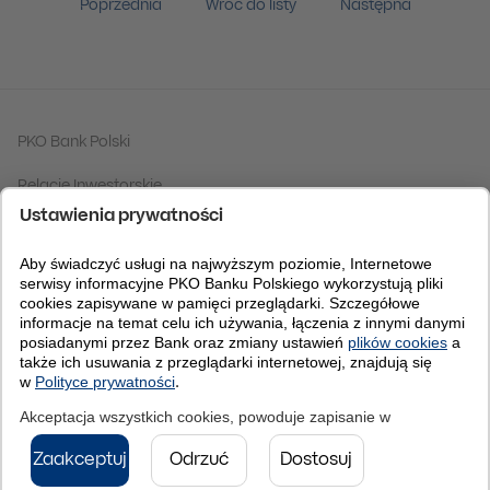
Poprzednia
Wróć do listy
Następna
PKO Bank Polski
Relacje Inwestorskie
Grupa PKO Banku Polskiego
Fundacja PKO Banku Polskiego
Centrum Analiz
Bankomania
RODO