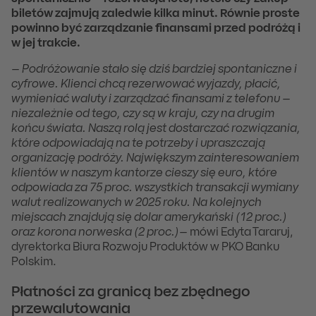
biletów zajmują zaledwie kilka minut. Równie proste
powinno być zarządzanie finansami przed podróżą i
w jej trakcie.
– Podróżowanie stało się dziś bardziej spontaniczne i
cyfrowe. Klienci chcą rezerwować wyjazdy, płacić,
wymieniać waluty i zarządzać finansami z telefonu –
niezależnie od tego, czy są w kraju, czy na drugim
końcu świata. Naszą rolą jest dostarczać rozwiązania,
które odpowiadają na te potrzeby i upraszczają
organizację podróży. Największym zainteresowaniem
klientów w naszym kantorze cieszy się euro, które
odpowiada za 75 proc. wszystkich transakcji wymiany
walut realizowanych w 2025 roku. Na kolejnych
miejscach znajdują się dolar amerykański (12 proc.)
oraz korona norweska (2 proc.)–
mówi Edyta Tararuj,
dyrektorka Biura Rozwoju Produktów w PKO Banku
Polskim.
Płatności za granicą bez zbędnego
przewalutowania