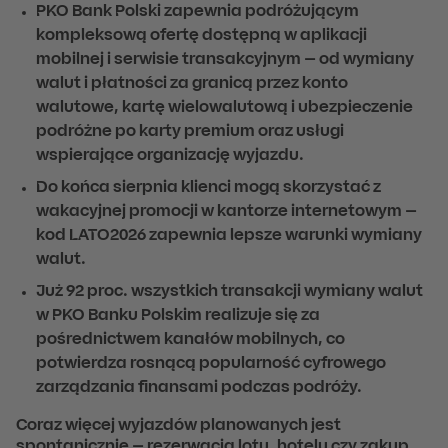
PKO Bank Polski zapewnia podróżującym
kompleksową ofertę dostępną w aplikacji
mobilnej i serwisie transakcyjnym – od wymiany
walut i płatności za granicą przez konto
walutowe, kartę wielowalutową i ubezpieczenie
podróżne po karty premium oraz usługi
wspierające organizację wyjazdu.
Do końca sierpnia klienci mogą skorzystać z
wakacyjnej promocji w kantorze internetowym –
kod LATO2026 zapewnia lepsze warunki wymiany
walut.
Już 92 proc. wszystkich transakcji wymiany walut
w PKO Banku Polskim realizuje się za
pośrednictwem kanałów mobilnych, co
potwierdza rosnącą popularność cyfrowego
zarządzania finansami podczas podróży.
Coraz więcej wyjazdów planowanych jest
spontanicznie – rezerwacja lotu, hotelu czy zakup