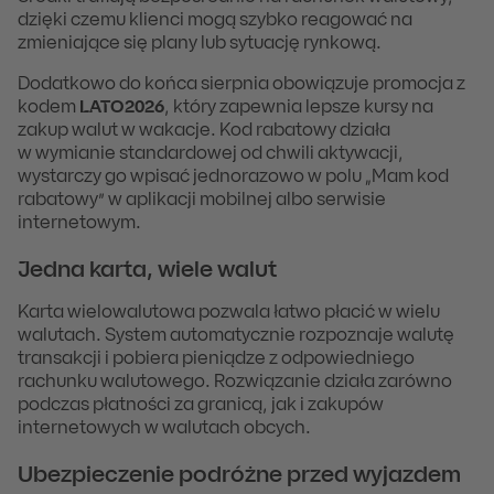
dzięki czemu klienci mogą szybko reagować na
zmieniające się plany lub sytuację rynkową.
Dodatkowo do końca sierpnia obowiązuje promocja z
kodem
LATO2026
, który zapewnia lepsze kursy na
zakup walut w wakacje. Kod rabatowy działa
w wymianie standardowej od chwili aktywacji,
wystarczy go wpisać jednorazowo w polu „Mam kod
rabatowy” w aplikacji mobilnej albo serwisie
internetowym.
Jedna karta, wiele walut
Karta wielowalutowa pozwala łatwo płacić w wielu
walutach. System automatycznie rozpoznaje walutę
transakcji i pobiera pieniądze z odpowiedniego
rachunku walutowego. Rozwiązanie działa zarówno
podczas płatności za granicą, jak i zakupów
internetowych w walutach obcych.
Ubezpieczenie podróżne przed wyjazdem