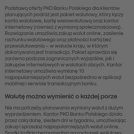
Podstawą oferty PKO Banku Polskiego dla klientów
planujących podróż jest pakiet walutowy, który łączy
konto walutowe, kartę wielowalutową oraz kantor
internetowy (również z wymianą społecznościową).
Rozwiązanie umożliwia zakup walut online, zasilenie
rachunku walutowego oraz płatności kartą bez
przewalutowania – w walucie kraju, w którym
dokonywana jest transakcja. Pakiet sprawdza się
zarówno podczas zagranicznych wyjazdów, jak i
zakupów internetowych w walutach obcych. Kantor
internetowy umożliwia wymianę 10
najpopularniejszych walut bezpośrednio w aplikacji
mobilnej i serwisie transakcyjnym banku.
Walutę można wymienić o każdej porze
Nie ma potrzeby planowania wymiany walut z dużym
wyprzedzeniem. Kantor PKO Banku Polskiego działa
przez całą dobę, siedem dni w tygodniu, umożliwiając
zakup i sprzedaż najpopularniejszych walut online.
Środki trafiają bezpośrednio na rachunek walutowy,