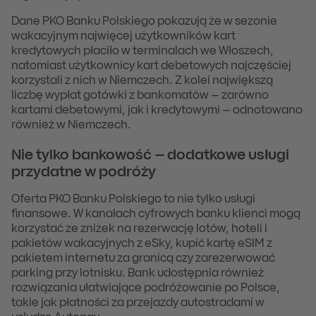
Dane PKO Banku Polskiego pokazują że w sezonie
wakacyjnym najwięcej użytkowników kart
kredytowych płaciło w terminalach we Włoszech,
natomiast użytkownicy kart debetowych najczęściej
korzystali z nich w Niemczech. Z kolei największą
liczbę wypłat gotówki z bankomatów – zarówno
kartami debetowymi, jak i kredytowymi – odnotowano
również w Niemczech.
Nie tylko bankowość – dodatkowe usługi
przydatne w podróży
Oferta PKO Banku Polskiego to nie tylko usługi
finansowe. W kanałach cyfrowych banku klienci mogą
korzystać ze zniżek na rezerwację lotów, hoteli i
pakietów wakacyjnych z eSky, kupić kartę eSIM z
pakietem internetu za granicą czy zarezerwować
parking przy lotnisku. Bank udostępnia również
rozwiązania ułatwiające podróżowanie po Polsce,
takie jak płatności za przejazdy autostradami w