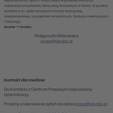
wsparcie kultury i sportu. Nasza Grupa Kapitałowa dostarcza
najbardziej kompleksową ofertę usług finansowych w Polsce. W jej skład
wchodzą m.in. spółki działające w branży leasingowej,
ubezpieczeniowej, oszczędności emerytalnych, funduszy inwestycyjnych
i faktoringu.
#numer 1 i kropka
Małgorzata Witkowska
prasa@pkobp.pl
Kontakt dla mediów:
Do kontaktu z Centrum Prasowym zapraszamy
dziennikarzy.
Prosimy o kierowanie pytań na adres
prasa@pkobp.pl