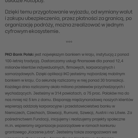
usłudze Autopay.
Dzięki temu przygotowanie wyjazdu, od wymiany walut
i zakupu ubezpieczenia, przez płatności za granicą, po
organizację podróży, można zrealizować w jednym
cyfrowym ekosystemie.
***
PKO Bank Polsk
i jest największym bankiem w kraju, instytucją z ponad
100-letnią tradycją. Dostarczamy usługi finansowe dla ponad 12,4
milionów klientów indywidualnych, firmowych, korporacyjnych i
samorządowych. Dzięki aplikacji IKO jesteśmy najbardziej mobilnym
bankiem w kraju. Co sekundę rozliczamy w niej ponad 30 transakcji.
Każdego dnia rozliczamy około miliona przelewów przychodzących i
wychodzących. Jesteśmy w 314 powiatach, a 75 proc. Polaków ma do
nas mniej niż 5 km z domu. Ekspansję międzynarodową naszych klientów
wspierają oddziały korporacyjne i przedstawicielstwa banku w
Niemczech, Czechach, Słowacji, Rumunii, Szwecji, Austrii i na Litwie. Za
pośrednictwem Fundacji, inicjujemy i realizujemy projekty społeczne
m.in. wspieramy organizacje pozarządowe w ramach konkursu
grantowego „Korzenie jutra". Jesteśmy także zaangażowani we