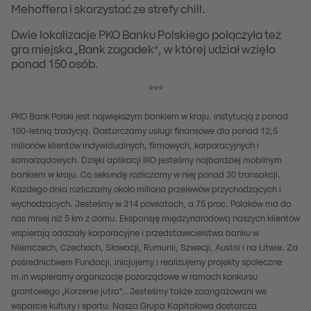
Mehoffera i skorzystać ze strefy chill.
Dwie lokalizacje PKO Banku Polskiego połączyła też
gra miejska „Bank zagadek”, w której udział wzięło
ponad 150 osób.
***
PKO Bank Polski jest największym bankiem w kraju, instytucją z ponad
100-letnią tradycją. Dostarczamy usługi finansowe dla ponad 12,5
milionów klientów indywidualnych, firmowych, korporacyjnych i
samorządowych. Dzięki aplikacji IKO jesteśmy najbardziej mobilnym
bankiem w kraju. Co sekundę rozliczamy w niej ponad 30 transakcji.
Każdego dnia rozliczamy około miliona przelewów przychodzących i
wychodzących. Jesteśmy w 314 powiatach, a 75 proc. Polaków ma do
nas mniej niż 5 km z domu. Ekspansję międzynarodową naszych klientów
wspierają oddziały korporacyjne i przedstawicielstwa banku w
Niemczech, Czechach, Słowacji, Rumunii, Szwecji, Austrii i na Litwie. Za
pośrednictwem Fundacji, inicjujemy i realizujemy projekty społeczne
m.in wspieramy organizacje pozarządowe w ramach konkursu
grantowego „Korzenie jutra".. Jesteśmy także zaangażowani we
wsparcie kultury i sportu. Nasza Grupa Kapitałowa dostarcza