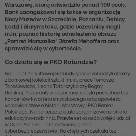
Warszawę, którą odwiedziło ponad 100 osób.
Bank zaangażował się także w organizację
Nocy Muzeów w Szczecinie, Poznaniu, Dębicy,
Łodzi i Białymstoku, gdzie uczestnicy mogli
m.in. poznać historię odnalezienia obrazu
„Portret Marszałka” Józefa Mehoffera oraz
sprawdzić się w cyberteście.
Co działo się w PKO Rotundzie?
Na 1. piętrze kultowej Rotundy goście zobaczyli obrazy
z bankowej kolekcji sztuki, m.in. prace Tomasza
Tarasiewicza, Leona Tatarczyka czy Bogny
Burskiej. Przez cały wieczór można było posłuchać też
koncertów kwartetu smyczkowego oraz opowieści
varsavianis
t
ów o historii Warszawy i PKO Banku
Polskiego. Na parterze została zorganizowana strefa
edukacyjno-rodzinna. Prawie setka osób wzięła udział
w CyberArenie – interaktywnej grze o
cyberbezpieczeństwie. Na chętnych czekała też