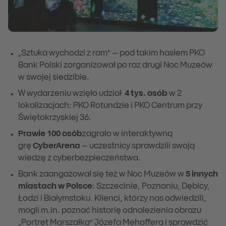
„Sztuka wychodzi z ram” – pod takim hasłem PKO
Bank Polski zorganizował po raz drugi Noc Muzeów
w swojej siedzibie.
W wydarzeniu wzięło udział
4 tys. osób
w 2
lokalizacjach: PKO Rotundzie i PKO Centrum przy
Świętokrzyskiej 36.
Prawie 100 osób
zagrało w interaktywną
grę
CyberArena
– uczestnicy sprawdzili swoją
wiedzę z cyberbezpieczeństwa.
Bank zaangażował się też w Noc Muzeów w
5 innych
miastach w Polsce
: Szczecinie, Poznaniu, Dębicy,
Łodzi i Białymstoku. Klienci, którzy nas odwiedzili,
mogli m.in. poznać historię odnalezienia obrazu
„Portret Marszałka” Józefa Mehoffera i sprawdzić