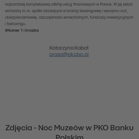
najbardziej kompleksową ofertę usług finansowych w Polsce. W jej skład
wchodzą m.in. spółki działające w branży leasingowej i wynajmu aut,
ubezpieczeniowej, oszczędności emerytalnych, funduszy inwestycyjnych
i faktoringu.
#Numer 1 i kropka
Katarzyna Kabat
prasa@pkobp.pl
Zdjęcia - Noc Muzeów w PKO Banku
Polskim