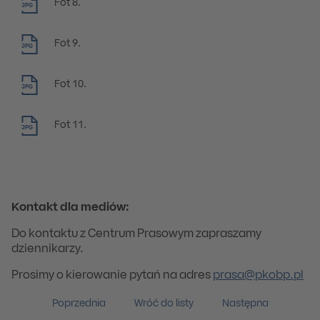
Fot 8.
JPG
Fot 9.
JPG
Fot 10.
JPG
Fot 11.
JPG
Kontakt dla mediów:
Do kontaktu z Centrum Prasowym zapraszamy
dziennikarzy.
Prosimy o kierowanie pytań na adres
prasa@pkobp.pl
Poprzednia
Wróć do listy
Następna