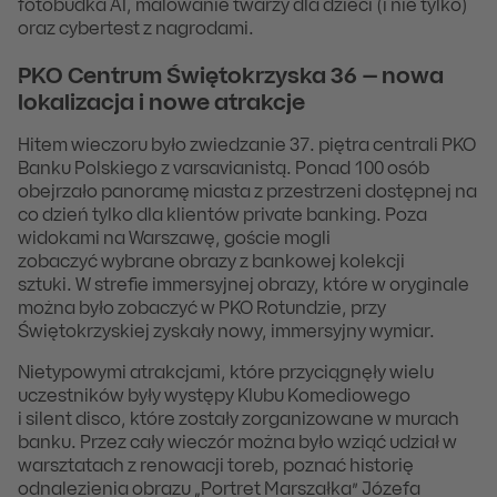
fotobudka AI, malowanie twarzy dla dzieci (i nie tylko)
oraz cybertest z nagrodami.
PKO Centrum Świętokrzyska 36 – nowa
lokalizacja i nowe atrakcje
Hitem wieczoru było zwiedzanie 37. piętra centrali PKO
Banku Polskiego z varsavianistą. Ponad 100 osób
obejrzało panoramę miasta z przestrzeni dostępnej na
co dzień tylko dla klientów private banking. Poza
widokami na Warszawę, goście mogli
zobaczyć wybrane obrazy z bankowej kolekcji
sztuki. W strefie immersyjnej obrazy, które w oryginale
można było zobaczyć w PKO Rotundzie, przy
Świętokrzyskiej zyskały nowy, immersyjny wymiar.
Nietypowymi atrakcjami, które przyciągnęły wielu
uczestników były występy Klubu Komediowego
i silent disco, które zostały zorganizowane w murach
banku. Przez cały wieczór można było wziąć udział w
warsztatach z renowacji toreb, poznać historię
odnalezienia obrazu „Portret Marszałka” Józefa