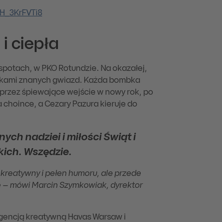
H_3KrFVTi8
i ciepła
spotach, w PKO Rotundzie. Na okazałej,
unkami znanych gwiazd. Każda bombka
przez śpiewające wejście w nowy rok, po
a choince, a Cezary Pazura kieruje do
ch nadziei i miłości Świąt i
ich. Wszędzie.
o kreatywny i pełen humoru, ale przede
e – mówi Marcin Szymkowiak, dyrektor
gencją kreatywną Havas Warsaw i