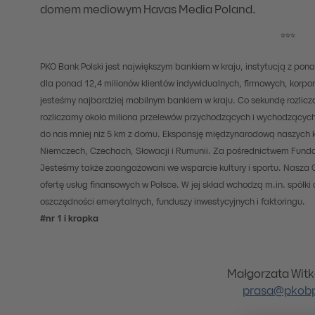
domem mediowym Havas Media Poland.
***
PKO Bank Polski jest największym bankiem w kraju, instytucją z pon
dla ponad 12,4 milionów klientów indywidualnych, firmowych, korpor
jesteśmy najbardziej mobilnym bankiem w kraju. Co sekundę rozlicz
rozliczamy około miliona przelewów przychodzących i wychodzącyc
do nas mniej niż 5 km z domu. Ekspansję międzynarodową naszych k
Niemczech, Czechach, Słowacji i Rumunii. Za pośrednictwem Fundacji
Jesteśmy także zaangażowani we wsparcie kultury i sportu. Nasza
ofertę usług finansowych w Polsce. W jej skład wchodzą m.in. spółki
oszczędności emerytalnych, funduszy inwestycyjnych i faktoringu.
#nr 1 i kropka
Małgorzata Wit
prasa@pkobp