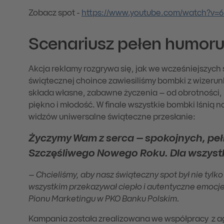
Zobacz spot -
https://www.youtube.com/watch?v=6
Scenariusz pełen humoru 
Akcja reklamy rozgrywa się, jak we wcześniejszych 
świątecznej choince zawiesiliśmy bombki z wizer
składa własne, zabawne życzenia – od obrotności, 
piękno i młodość. W finale wszystkie bombki lśnią n
widzów uniwersalne świąteczne przesłanie:
Życzymy Wam z serca – spokojnych, pełny
Szczęśliwego Nowego Roku. Dla wszystk
–
Chcieliśmy, aby nasz świąteczny spot był nie tylk
wszystkim przekazywał ciepło i autentyczne emocj
Pionu Marketingu w PKO Banku Polskim.
Kampania została zrealizowana we współpracy z a