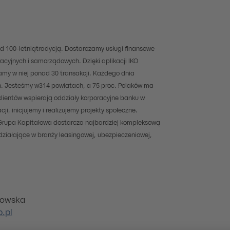
ad 100-letniątradycją. Dostarczamy usługi finansowe
acyjnych i samorządowych. Dzięki aplikacji IKO
amy w niej ponad 30 transakcji. Każdego dnia
h. Jesteśmy w314 powiatach, a 75 proc. Polaków ma
lientów wspierają oddziały korporacyjne banku w
, inicjujemy i realizujemy projekty społeczne.
 Grupa Kapitałowa dostarcza najbardziej kompleksową
 działające w branży leasingowej, ubezpieczeniowej,
kowska
.pl