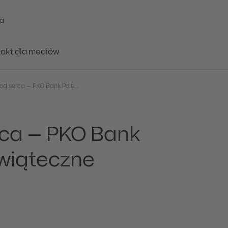
a
akt dla mediów
Z gwiazdami i od serca – PKO Bank Polski składa Wam świąteczne życzenia!
rca – PKO Bank
świąteczne