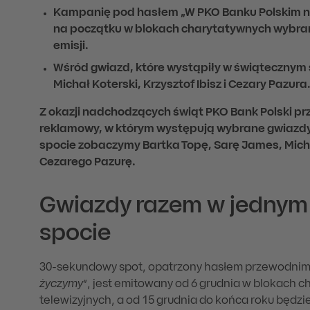
Kampanię pod hasłem „W PKO Banku Polskim n
na początku w blokach charytatywnych wybranyc
emisji.
Wśród gwiazd, które wystąpiły w świątecznym 
Michał Koterski, Krzysztof Ibisz i Cezary Pazura
Z okazji nadchodzących świąt PKO Bank Polski p
reklamowy, w którym występują wybrane gwiazdy
spocie zobaczymy Bartka Topę, Sarę James, Michał
Cezarego Pazurę.
Gwiazdy razem w jednym
spocie
30-sekundowy spot, opatrzony hasłem przewodnim
życzymy
”, jest emitowany od 6 grudnia w blokach 
telewizyjnych, a od 15 grudnia do końca roku będzie