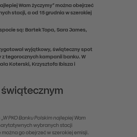
ajlepiej Wam życzymy” można obejrzeć
h stacji, a od 15 grudnia w szerokiej
spocie są: Bartek Topa, Sara James,
.
rzygotował wyjątkowy, świąteczny spot
 z tegorocznych kampanii banku. W
a Koterski, Krzysztofa Ibisza i
 świątecznym
 „
W PKO Banku Polskim najlepiej Wam
charytatywnych wybranych stacji
 można go obejrzeć w szerokiej emisji.