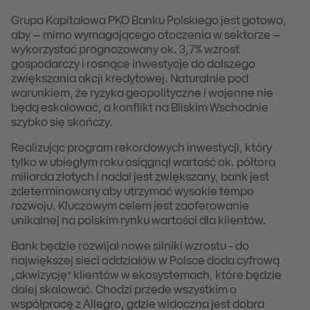
Grupa Kapitałowa PKO Banku Polskiego jest gotowa,
aby – mimo wymagającego otoczenia w sektorze –
wykorzystać prognozowany ok. 3,7% wzrost
gospodarczy i rosnące inwestycje do dalszego
zwiększania akcji kredytowej. Naturalnie pod
warunkiem, że ryzyka geopolityczne i wojenne nie
będą eskalować, a konflikt na Bliskim Wschodnie
szybko się skończy.
Realizując program rekordowych inwestycji, który
tylko w ubiegłym roku osiągnął wartość ok. półtora
miliarda złotych i nadal jest zwiększany, bank jest
zdeterminowany aby utrzymać wysokie tempo
rozwoju. Kluczowym celem jest zaoferowanie
unikalnej na polskim rynku wartości dla klientów.
Bank będzie rozwijał nowe silniki wzrostu - do
największej sieci oddziałów w Polsce doda cyfrową
„akwizycję” klientów w ekosystemach, które będzie
dalej skalować. Chodzi przede wszystkim o
współpracę z Allegro, gdzie widoczna jest dobra