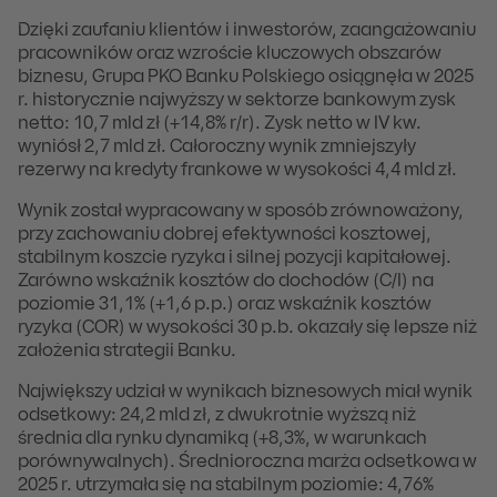
Dzięki zaufaniu klientów i inwestorów, zaangażowaniu
pracowników oraz wzroście kluczowych obszarów
biznesu, Grupa PKO Banku Polskiego osiągnęła w 2025
r. historycznie najwyższy w sektorze bankowym zysk
netto: 10,7 mld zł (+14,8% r/r). Zysk netto w IV kw.
wyniósł 2,7 mld zł. Całoroczny wynik zmniejszyły
rezerwy na kredyty frankowe w wysokości 4,4 mld zł.
Wynik został wypracowany w sposób zrównoważony,
przy zachowaniu dobrej efektywności kosztowej,
stabilnym koszcie ryzyka i silnej pozycji kapitałowej.
Zarówno wskaźnik kosztów do dochodów (C/I) na
poziomie 31,1% (+1,6 p.p.) oraz wskaźnik kosztów
ryzyka (COR) w wysokości 30 p.b. okazały się lepsze niż
założenia strategii Banku.
Największy udział w wynikach biznesowych miał wynik
odsetkowy: 24,2 mld zł, z dwukrotnie wyższą niż
średnia dla rynku dynamiką (+8,3%, w warunkach
porównywalnych). Średnioroczna marża odsetkowa w
2025 r. utrzymała się na stabilnym poziomie: 4,76%