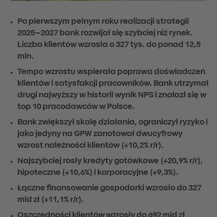
Po pierwszym pełnym roku realizacji strategii
2025–2027 bank rozwijał się szybciej niż rynek.
Liczba klientów wzrosła o 327 tys. do ponad 12,5
mln.
Tempo wzrostu wspierała poprawa doświadczeń
klientów i satysfakcji pracowników. Bank utrzymał
drugi najwyższy w historii wynik NPS i znalazł się w
top 10 pracodawców w Polsce.
Bank zwiększył skalę działania, ograniczył ryzyko i
jako jedyny na GPW zanotował dwucyfrowy
wzrost należności klientów (+10,2% r/r).
Najszybciej rosły kredyty gotówkowe (+20,9% r/r),
hipoteczne (+10,6%) i korporacyjne (+9,3%).
Łączne finansowanie gospodarki wzrosło do 327
mld zł (+11,1% r/r).
Oszczędności klientów wzrosły do 692 mld zł