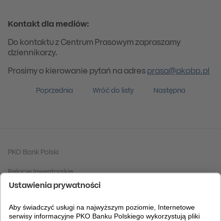
Kontakt dla mediów:
Do kontaktu z Centrum Prasowym zapraszamy
dziennikarzy.
Prosimy o kierowanie pytań na adres
prasa@pkobp.pl
Poprzednia
Wróć do listy
Następna
PKO Bank Polski
Relacje Inwestorskie
Grupa PKO Banku Polskiego
Fundacja PKO Banku Polskiego