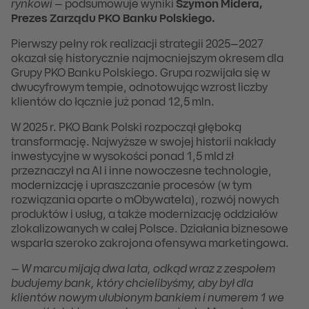
rynkowi
– podsumowuje wyniki
Szymon Midera,
Prezes Zarządu PKO Banku Polskiego.
Pierwszy pełny rok realizacji strategii 2025–2027
okazał się historycznie najmocniejszym okresem dla
Grupy PKO Banku Polskiego. Grupa rozwijała się w
dwucyfrowym tempie, odnotowując wzrost liczby
klientów do łącznie już ponad 12,5 mln.
W 2025 r. PKO Bank Polski rozpoczął głęboką
transformację. Najwyższe w swojej historii nakłady
inwestycyjne w wysokości ponad 1,5 mld zł
przeznaczył na AI i inne nowoczesne technologie,
modernizację i upraszczanie procesów (w tym
rozwiązania oparte o mObywatela), rozwój nowych
produktów i usług, a także modernizację oddziałów
zlokalizowanych w całej Polsce. Działania biznesowe
wsparła szeroko zakrojona ofensywa marketingowa.
–
W marcu mijają dwa lata, odkąd wraz z zespołem
budujemy bank, który chcielibyśmy, aby był dla
klientów nowym ulubionym bankiem i numerem 1 we