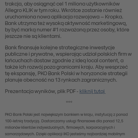
trakcja, aby osiągnąć cel 1 miliona użytkowników
Allegro KLIK w tym roku. Wkrótce zostanie również
uruchomiona nowa aplikacja rozwojowa – Kropka.
Bank utrzyma też wysoką aktywność marketingową,
by być marką numer #1 rozważaną przez osoby, które
jeszcze nie są klientami.
Bank finansuje kolejne strategiczne inwestycje
publiczne i prywatne, wspierając udział polskich firm w
łańcuchach dostaw zgodnie z ideą local content, a
także ich rozwój poza granicami kraju. Aby wesprzeć
tę ekspansję, PKO Bank Polski w horyzoncie strategii
planuje obecność na 13 rynkach zagranicznych.
Prezentacja wyników, plik PDF -
kliknij tutaj
***
PKO Bank Polski jest największym bankiem w kraju, instytucją z ponad
100-letnią tradycją. Dostarczamy usługi finansowe dla ponad 12,5
milionów klientów indywidualnych, firmowych, korporacyjnych i
samorządowych. Dzięki aplikacji IKO jesteśmy najbardziej mobilnym