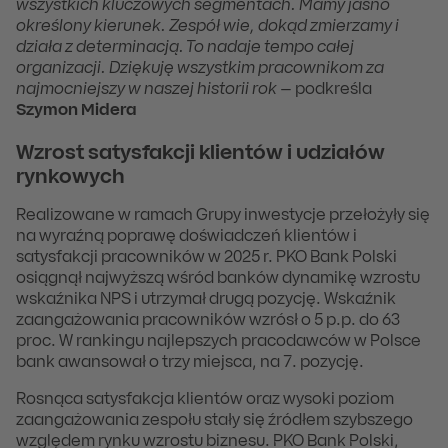
wszystkich kluczowych segmentach. Mamy jasno
określony kierunek. Zespół wie, dokąd zmierzamy i
działa z determinacją. To nadaje tempo całej
organizacji. Dziękuję wszystkim pracownikom za
najmocniejszy w naszej historii rok
– podkreśla
Szymon Midera
Wzrost satysfakcji klientów i udziałów
rynkowych
Realizowane w ramach Grupy inwestycje przełożyły się
na wyraźną poprawę doświadczeń klientów i
satysfakcji pracowników w 2025 r. PKO Bank Polski
osiągnął najwyższą wśród banków dynamikę wzrostu
wskaźnika NPS i utrzymał drugą pozycję. Wskaźnik
zaangażowania pracowników wzrósł o 5 p.p. do 63
proc. W rankingu najlepszych pracodawców w Polsce
bank awansował o trzy miejsca, na 7. pozycję.
Rosnąca satysfakcja klientów oraz wysoki poziom
zaangażowania zespołu stały się źródłem szybszego
względem rynku wzrostu biznesu. PKO Bank Polski,