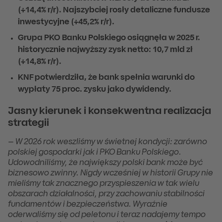
(+14,4% r/r). Najszybciej rosły detaliczne fundusze
inwestycyjne (+45,2% r/r).
Grupa PKO Banku Polskiego osiągnęła w 2025 r.
historycznie najwyższy zysk netto: 10,7 mld zł
(+14,8% r/r).
KNF potwierdziła, że bank spełnia warunki do
wypłaty 75 proc. zysku jako dywidendy.
Jasny kierunek i konsekwentna realizacja
strategii
–
W 2026 rok weszliśmy w świetnej kondycji: zarówno
polskiej gospodarki jak i PKO Banku Polskiego.
Udowodniliśmy, że największy polski bank może być
biznesowo zwinny. Nigdy wcześniej w historii Grupy nie
mieliśmy tak znacznego przyspieszenia w tak wielu
obszarach działalności, przy zachowaniu stabilności
fundamentów i bezpieczeństwa. Wyraźnie
oderwaliśmy się od peletonu i teraz nadajemy tempo