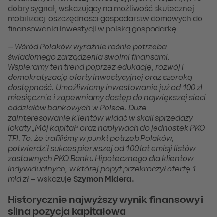
dobry sygnał, wskazujący na możliwość skutecznej
mobilizacji oszczędności gospodarstw domowych do
finansowania inwestycji w polską gospodarkę.
–
Wśród Polaków wyraźnie rośnie potrzeba
świadomego zarządzenia swoimi finansami.
Wspieramy ten trend poprzez edukację, rozwój i
demokratyzację oferty inwestycyjnej oraz szeroką
dostępność. Umożliwiamy inwestowanie już od 100 zł
miesięcznie i zapewniamy dostęp do największej sieci
oddziałów bankowych w Polsce. Duże
zainteresowanie klientów widać w skali sprzedaży
lokaty „Mój kapitał” oraz napływach do jednostek PKO
TFI. To, że trafiliśmy w punkt potrzeb Polaków,
potwierdził sukces pierwszej od 100 lat emisji listów
zastawnych PKO Banku Hipotecznego dla klientów
indywidualnych, w której popyt przekroczył ofertę 1
mld zł
– wskazuje
Szymon Midera.
Historycznie najwyższy wynik finansowy i
silna pozycja kapitałowa