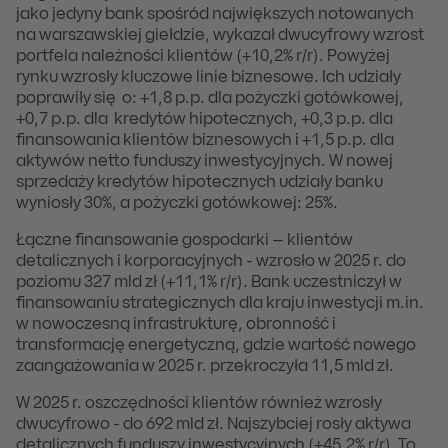
jako jedyny bank spośród największych notowanych
na warszawskiej giełdzie, wykazał dwucyfrowy wzrost
portfela należności klientów (+10,2% r/r). Powyżej
rynku wzrosły kluczowe linie biznesowe. Ich udziały
poprawiły się o: +1,8 p.p. dla pożyczki gotówkowej,
+0,7 p.p. dla kredytów hipotecznych, +0,3 p.p. dla
finansowania klientów biznesowych i +1,5 p.p. dla
aktywów netto funduszy inwestycyjnych. W nowej
sprzedaży kredytów hipotecznych udziały banku
wyniosły 30%, a pożyczki gotówkowej: 25%.
Łączne finansowanie gospodarki – klientów
detalicznych i korporacyjnych - wzrosło w 2025 r. do
poziomu 327 mld zł (+11,1% r/r). Bank uczestniczył w
finansowaniu strategicznych dla kraju inwestycji m.in.
w nowoczesną infrastrukturę, obronność i
transformację energetyczną, gdzie wartość nowego
zaangażowania w 2025 r. przekroczyła 11,5 mld zł.
W 2025 r. oszczędności klientów również wzrosły
dwucyfrowo - do 692 mld zł. Najszybciej rosły aktywa
detalicznych funduszy inwestycyjnych (+45,2% r/r). To