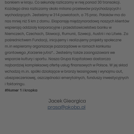
bankiem w kraju. Co sekundę rozliczamy w niej ponad 30 transakcji.
Każdego dnia rozliczamy około miliona przelewów przychodzących i
wychodzących. Jesteśmy w 314 powiatach, a 75 proc. Polaków ma do
nas mniej niż 5 km z domu. Ekspansję międzynarodową naszych klientów
wspierają oddziały korporacyjne i przedstawicielstwa banku w
Niemczech, Czechach, Słowacji, Rumunii, Szwecji, Austrii i na Litwie. Za
pośrednictwem Fundacji, inicjujemy i realizujemy projekty społeczne
m.in wspieramy organizacje pozarządowe w ramach konkursu
grantowego „Korzenie jutra".. Jesteśmy także zaangażowani we
wsparcie kultury i sportu. Nasza Grupa Kapitałowa dostarcza
najbardziej kompleksową ofertę usług finansowych w Polsce. W jej skład
wchodzą m.in. spółki działające w branży leasingowej i wynajmu aut,
ubezpieczeniowej, oszczędności emerytalnych, funduszy inwestycyjnych
i faktoringu.
#Numer 1 i kropka
Jacek
Gieorgica
prasa@pkobp.pl