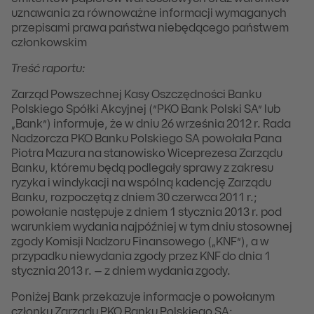
uznawania za równoważne informacji wymaganych
przepisami prawa państwa niebędącego państwem
członkowskim
Treść raportu:
Zarząd Powszechnej Kasy Oszczędności Banku
Polskiego Spółki Akcyjnej (”PKO Bank Polski SA” lub
„Bank”) informuje, że w dniu 26 września 2012 r. Rada
Nadzorcza PKO Banku Polskiego SA powołała Pana
Piotra Mazura na stanowisko Wiceprezesa Zarządu
Banku, któremu będą podlegały sprawy z zakresu
ryzyka i windykacji na wspólną kadencję Zarządu
Banku, rozpoczętą z dniem 30 czerwca 2011 r.;
powołanie następuje z dniem 1 stycznia 2013 r. pod
warunkiem wydania najpóźniej w tym dniu stosownej
zgody Komisji Nadzoru Finansowego („KNF”), a w
przypadku niewydania zgody przez KNF do dnia 1
stycznia 2013 r. – z dniem wydania zgody.
Poniżej Bank przekazuje informacje o powołanym
członku Zarządu PKO Banku Polskiego SA: