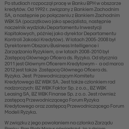
Po studiach rozpoczął pracę w Banku BPH w obszarze
kredytów. Od 1992 r. związany z Bankiem Zachodnim
SA, a następnie po połączeniu z Bankiem Zachodnim
WBK SA (początkowo jako specjalista, następnie
naczelnik wydziału Departamentu Inwestycji
Kapitałowych, później jako dyrektor Departamentu
Kontroli Jakości Kredytów). W latach 2005-2008 był
Dyrektorem Obszaru Business Intelligence i
Zarządzania Ryzykiem, a w latach 2008-2010 był
Zastępcą Głównego Oficera ds. Ryzyka. Od stycznia
2011 jest Głównym Oficerem Kredytowym - a od marca
2012 jest także Zastępcą Głównego Oficera ds.
Ryzyka. Jest Przewodniczącym Komitetu
Kredytowego BZ WBK SA. Jest także członkiem rad
nadzorczych: BZ WBK Faktor Sp. z o.o., BZ WBK
Leasing SA, BZ WBK Finanse Sp. z o.o. Jest również
zastępcą Przewodniczącego Forum Ryzyka
Kredytowego oraz zastępcą Przewodniczącego Forum
Modeli Ryzyka.
W związku z jego powołaniem na członka Zarządu