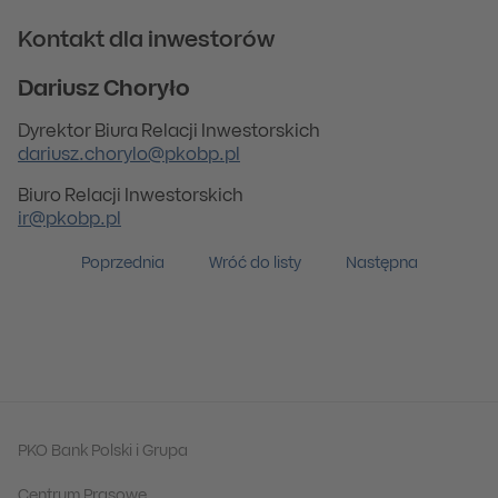
Kontakt dla inwestorów
Dariusz Choryło
Dyrektor Biura Relacji Inwestorskich
dariusz.chorylo@pkobp.pl
Biuro Relacji Inwestorskich
ir@pkobp.pl
Poprzednia
Wróć do listy
Następna
PKO Bank Polski i Grupa
Centrum Prasowe