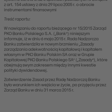
z art. 154 ustawy z dnia 29 lipca 2005 r. o obrocie
instrumentami finansowymi
Treść raportu:
W nawiązaniu do raportu bieżącego nr 15/2015 Zarząd
PKO Banku Polskiego S.A. („Bank”) niniejszym
informuje, iż w dniu 6 maja 2015 r. Rada Nadzorcza
Banku zatwierdziła w nowym brzmieniu „Zasady
zarządzania adekwatnością kapitałową i kapitałem
własnym w PKO Banku Polskim SA oraz w Grupie
Kapitałowej PKO Banku Polskiego SA” („Zasady”), które
obejmują swym zakresem między innymi kwestie
polityki dywidendowej.
Zatwierdzenie Zasad przez Radę Nadzorczą Banku
było warunkiem ich wejścia w życie, po przyjęciu przez
Zarząd Banku w dniu 31 marca 2015 r.