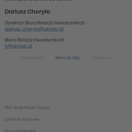
Dariusz Choryło
Dyrektor Biura Relacji Inwestorskich
dariusz.chorylo@pkobp.pl
Biuro Relacji Inwestorskich
ir@pkobp.pl
Poprzednia
Wróć do listy
Następna
PKO Bank Polski i Grupa
Centrum Prasowe
Biuro Maklerskie