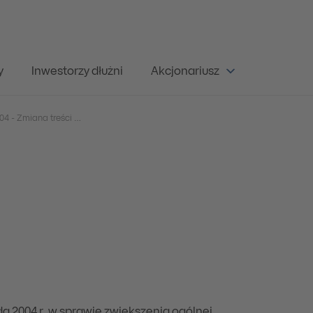
y
Inwestorzy dłużni
Akcjonariusz
Raport Bieżący 16/2004 - Zmiana treści prospektu
da 2004 r. w sprawie zwiększenia ogólnej