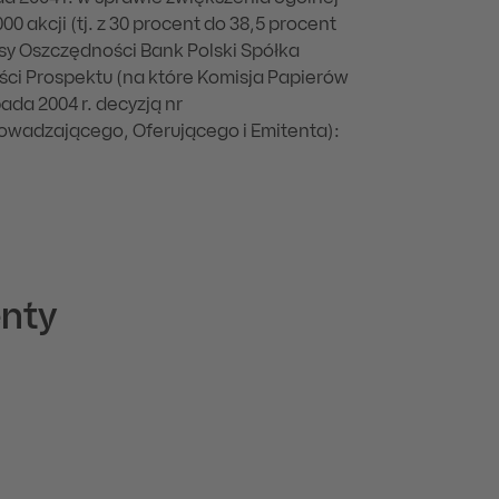
0 akcji (tj. z 30 procent do 38,5 procent
asy Oszczędności Bank Polski Spółka
ści Prospektu (na które Komisja Papierów
ada 2004 r. decyzją nr
owadzającego, Oferującego i Emitenta):
nty