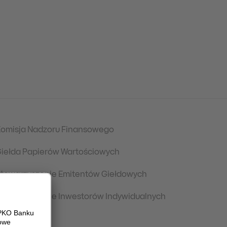
omisja Nadzoru Finansowego
iełda Papierów Wartościowych
towarzyszenie Emitentów Giełdowych
towarzyszenie Inwestorów Indywidualnych