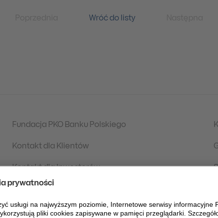
Poprzednia
Wróć do listy
Następna
Fundacja PKO Banku Polskiego
K
Kontakt dla Klientów
G
Kontakt dla Inwestorów
S
Aktualności
S