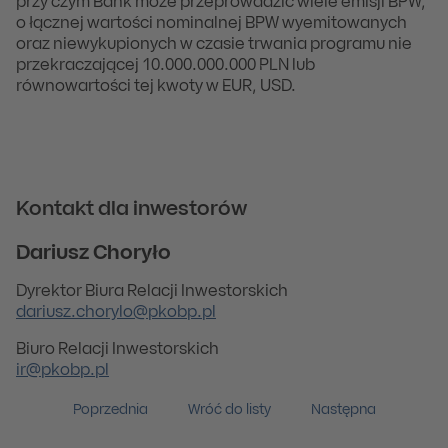
przy czym Bank może przeprowadzić wiele emisji BPW,
o łącznej wartości nominalnej BPW wyemitowanych
oraz niewykupionych w czasie trwania programu nie
przekraczającej 10.000.000.000 PLN lub
równowartości tej kwoty w EUR, USD.
Kontakt dla inwestorów
Dariusz Choryło
Dyrektor Biura Relacji Inwestorskich
dariusz.chorylo@pkobp.pl
Biuro Relacji Inwestorskich
ir@pkobp.pl
Poprzednia
Wróć do listy
Następna