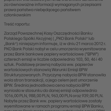
za równoważne informacji wymaganych przepisami
prawa państwa niebędącego państwem
członkowskim
Treść raportu:
Zarząd Powszechnej Kasy Oszczędności Banku
Polskiego Spółki Akcyjnej ( „PKO Bank Polski” lub
„Bank”) niniejszym informuje, iż w dniu 21 marca 2012 r.
PKO Bank Polski nabył w celu umorzenia wyemitowane
przez Bank bankowe papiery wartościowe ("BPW")
czterech emisji w liczbie odpowiednio 103, 50, 46 i 40
sztuk. Podstawę prawną nabycia ww. papierów
wartościowych stanowią Warunki Emisji BPW
Strukturyzowanych. Przyczynę nabycia BPW stanowiła
wola stron transakcji, a jego celem jest umorzenie
BPW. Średnia jednostkowa cena nabycia BPW
wyniosła w stosunku do danej emisji odpowiednio
1016,00 PLN, 988,00 PLN, 963,00 PLN oraz 939,00 PLN.
Nabyte przez Bank ww. papiery wartościowe zostały
wyemitowane w ramach programu emisji BPW Banku,