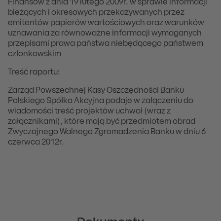
Finansów z dnia 19 lutego 2009r. w sprawie informacji
bieżących i okresowych przekazywanych przez
emitentów papierów wartościowych oraz warunków
uznawania za równoważne informacji wymaganych
przepisami prawa państwa niebędącego państwem
członkowskim
Treść raportu:
Zarząd Powszechnej Kasy Oszczędności Banku
Polskiego Spółka Akcyjna podaje w załączeniu do
wiadomości treść projektów uchwał (wraz z
załącznikami), które mają być przedmiotem obrad
Zwyczajnego Walnego Zgromadzenia Banku w dniu 6
czerwca 2012r.