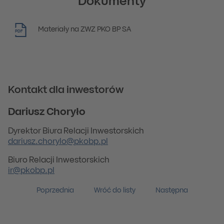
Dokumenty
Materiały na ZWZ PKO BP SA
PDF
Kontakt dla inwestorów
Dariusz Choryło
Dyrektor Biura Relacji Inwestorskich
dariusz.chorylo@pkobp.pl
Biuro Relacji Inwestorskich
ir@pkobp.pl
Poprzednia
Wróć do listy
Następna