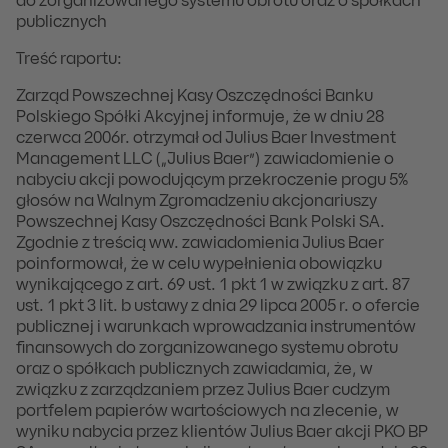
do zorganizowanego systemu obrotu oraz o spółkach
publicznych
Treść raportu:
Zarząd Powszechnej Kasy Oszczędności Banku
Polskiego Spółki Akcyjnej informuje, że w dniu 28
czerwca 2006r. otrzymał od Julius Baer Investment
Management LLC („Julius Baer”) zawiadomienie o
nabyciu akcji powodującym przekroczenie progu 5%
głosów na Walnym Zgromadzeniu akcjonariuszy
Powszechnej Kasy Oszczędności Bank Polski SA.
Zgodnie z treścią ww. zawiadomienia Julius Baer
poinformował, że w celu wypełnienia obowiązku
wynikającego z art. 69 ust. 1 pkt 1 w związku z art. 87
ust. 1 pkt 3 lit. b ustawy z dnia 29 lipca 2005 r. o ofercie
publicznej i warunkach wprowadzania instrumentów
finansowych do zorganizowanego systemu obrotu
oraz o spółkach publicznych zawiadamia, że, w
związku z zarządzaniem przez Julius Baer cudzym
portfelem papierów wartościowych na zlecenie, w
wyniku nabycia przez klientów Julius Baer akcji PKO BP