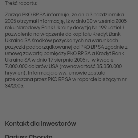
Treść raportu:
Zarząd PKO BP SA informuje, że dnia 3 października
2005 otrzymał informację, iż w dniu 30 września 2005
roku Narodowy Bank Ukrainy decyzją Nr 199 udzielił
pozwolenia na włączenie do kapitału Kredyt Bank
Ukraina SA środków pozyskanych na warunkach
pożyczki podporządkowanej od PKO BP SA zgodnie z
umową zawartą pomiędzy PKO BP SA a Kredyt Bank
Ukraina SA w dniu 17 sierpnia 2005 r., w kwocie
7.000.000 dolarów USA (równowartość 35.350.000
hrywien). Informacja o ww. umowie została
przekazana przez PKO BP SA w raporcie bieżącym nr
34/2005.
Kontakt dla inwestorów
Dariusz Choryło