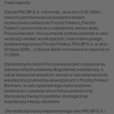
Treść raportu:
Zarząd PKO BP S.A. informuje, że w dniu 5.09.2006 r.
zawarł z państwowym przedsiębiorstwem
użyteczności publicznej Poczta Polska („Poczta
Polska”) porozumienie o współpracy zwane dalej
Porozumieniem. Porozumienie zostało zawarte w celu
realizacji ustaleń wynikających z listu intencyjnego,
podpisanego przez Pocztę Polską i PKO BP S.A. w dniu
29 lipca 2005r., o którym Bank informował w raporcie nr
31/2005.
Zasadniczymi celami Porozumienia jest rozszerzenie
zakresu dotychczasowej długoletniej współpracy, a
także dołożenie wszelkich starań w celu włączenia do
współpracy podmiotów powiązanych z Pocztą Polską i
Bankiem, w celu optymalnego wykorzystania
potencjału i zasobów stron Porozumienia oraz
stworzenia trwałych podstaw strategicznej
współpracy między stronami.
Dla realizacji wyżej wspomnianego celu PKO BP S.A. i