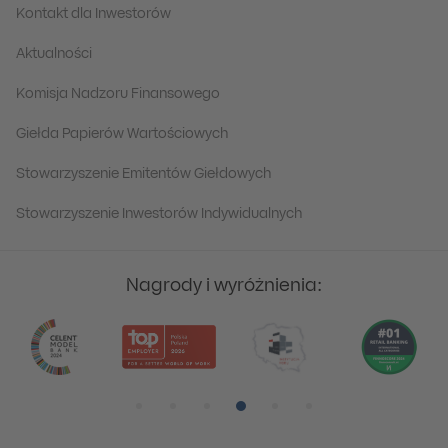
Kontakt dla Inwestorów
Aktualności
Komisja Nadzoru Finansowego
Giełda Papierów Wartościowych
Stowarzyszenie Emitentów Giełdowych
Stowarzyszenie Inwestorów Indywidualnych
Nagrody i wyróżnienia:
Pozycja numer 1
Pozycja numer 2
Pozycja numer 3
Pozycja numer 4
Pozycja numer 5
Pozycja numer 6