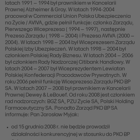
latach 1991 – 1994 był prawnikiem w Kancelarii
Prawnej Alzheimer & Gray. W latach 1994-2004
pracował w Commercial Union Polska Ubezpieczenia
na Życie / AVIVA, gdzie pełnił funkcje: członka Zarządu,
Pierwszego Wiceprezesa ( 1994 – 1997), następnie
Prezesa Zarządu ( 1998 – 2004) i Prezesa AVIVA (2000 –
2004). W latach 1998 – 2004 był Wiceprezesem Zarządu
Polskiej Izby Ubezpieczeń. W latach 1998 – 2004 był
członkiem Polskiej Rady Biznesu. W latach 2004 – 2006
był członkiem Rady Nadzorczej Citibank Handlowy. W
latach 2004 – 2007 był Wiceprezydentem Lewiatan
Polskiej Konfederacji Pracodawców Prywatnych. W
roku 2006 pełnił funkcję Wiceprezesa Zarządu PKO BP
SA. W latach 2007 – 2008 był prawnikiem w Kancelarii
Prawnej Dewey & LeBouef. Od roku 2008 jest członkiem
rad nadzorczych: BGŻ SA, PZU Życie SA, Polski Holding
Farmaceutyczny SA. Ponadto Zarząd PKO BP SA
informuje: Pan Jarosław Myjak:
od 15 grudnia 2008 r. nie będzie prowadził
działalności konkurencyjnej w stosunku do PKO BP