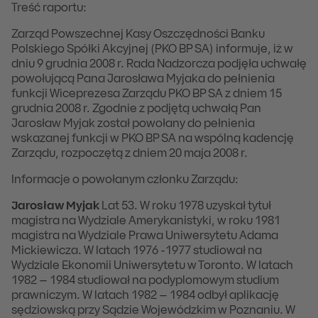
Treść raportu:
Zarząd Powszechnej Kasy Oszczędności Banku
Polskiego Spółki Akcyjnej (PKO BP SA) informuje, iż w
dniu 9 grudnia 2008 r. Rada Nadzorcza podjęła uchwałę
powołującą Pana Jarosława Myjaka do pełnienia
funkcji Wiceprezesa Zarządu PKO BP SA z dniem 15
grudnia 2008 r. Zgodnie z podjętą uchwałą Pan
Jarosław Myjak został powołany do pełnienia
wskazanej funkcji w PKO BP SA na wspólną kadencję
Zarządu, rozpoczętą z dniem 20 maja 2008 r.
Informacje o powołanym członku Zarządu:
Jarosław Myjak
Lat 53. W roku 1978 uzyskał tytuł
magistra na Wydziale Amerykanistyki, w roku 1981
magistra na Wydziale Prawa Uniwersytetu Adama
Mickiewicza. W latach 1976 -1977 studiował na
Wydziale Ekonomii Uniwersytetu w Toronto. W latach
1982 – 1984 studiował na podyplomowym studium
prawniczym. W latach 1982 – 1984 odbył aplikację
sędziowską przy Sądzie Wojewódzkim w Poznaniu. W