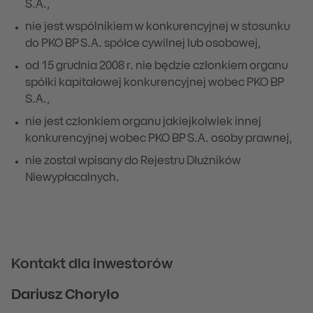
S.A.,
nie jest wspólnikiem w konkurencyjnej w stosunku
do PKO BP S.A. spółce cywilnej lub osobowej,
od 15 grudnia 2008 r. nie będzie członkiem organu
spółki kapitałowej konkurencyjnej wobec PKO BP
S.A.,
nie jest członkiem organu jakiejkolwiek innej
konkurencyjnej wobec PKO BP S.A. osoby prawnej,
nie został wpisany do Rejestru Dłużników
Niewypłacalnych.
Kontakt dla inwestorów
Dariusz Choryło